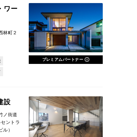
・ワー
西林町２
プレミアムパートナー
能
材
建設
竹ノ街道
セントラ
ビル）