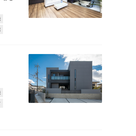
能
宅
e
能
材