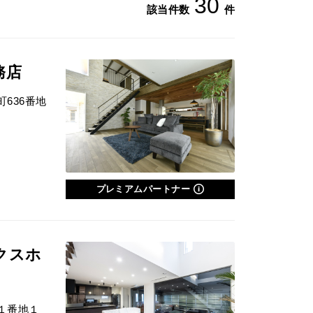
30
該当件数
件
務店
636番地
プレミアムパートナー
クスホ
１番地１