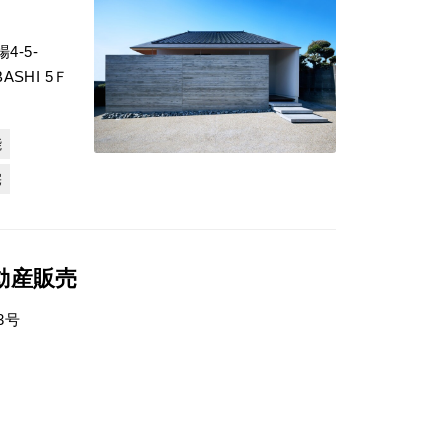
L
-5-
BASHI 5Ｆ
能
宅
動産販売
3号