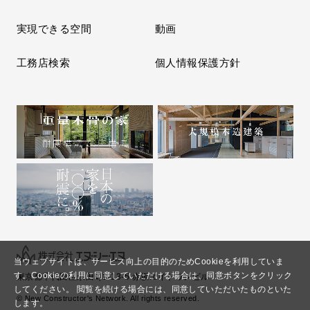
実現できる空間
動画
工務店検索
個人情報保護方針
当ウェブサイトは、サービス向上の目的のためCookieを利用していま
す。
Cookieの利用に同意していただける場合は、同意ボタンをクリック
東京都千代田区永田町2-13-5 赤坂エイトワンビル
してください。
閲覧を続ける場合には、同意していただいたものといた
© New Constructor's Network. All rights reserved.
します。