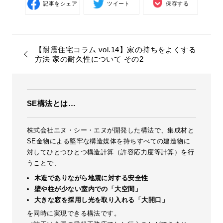
記事をシェア
ツイート
保存する
【耐震住宅コラム vol.14】家の持ちをよくする
方法 家の耐久性について その2
SE構法とは…
株式会社エヌ・シー・エヌが開発した構法で、集成材と
SE金物による堅牢な構造媒体を持ちすべての建造物に
対してひとつひとつ構造計算（許容応力度等計算）を行
うことで、
木造でありながら地震に対する安全性
壁や柱が少ない室内での「大空間」
大きな窓を採用し光を取り入れる「大開口」
を同時に実現できる構法です。