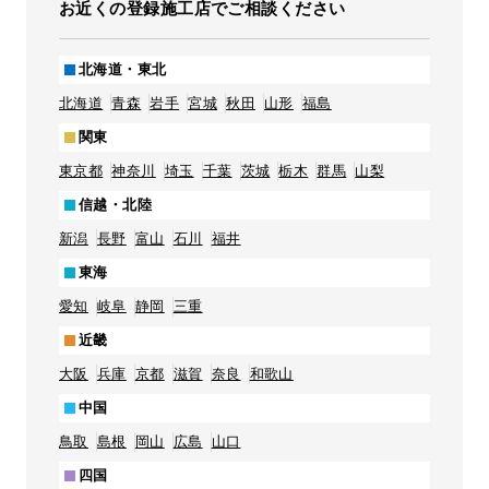
お近くの登録施工店でご相談ください
北海道・東北
北海道
青森
岩手
宮城
秋田
山形
福島
関東
東京都
神奈川
埼玉
千葉
茨城
栃木
群馬
山梨
信越・北陸
新潟
長野
富山
石川
福井
東海
愛知
岐阜
静岡
三重
近畿
大阪
兵庫
京都
滋賀
奈良
和歌山
中国
鳥取
島根
岡山
広島
山口
四国