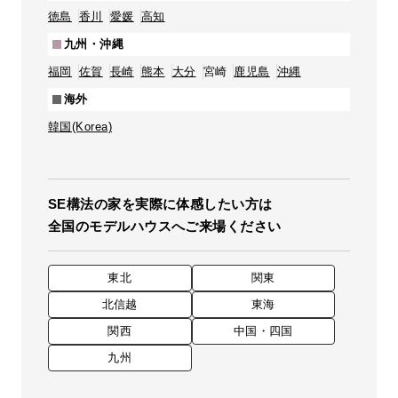
徳島
香川
愛媛
高知
九州・沖縄
福岡
佐賀
長崎
熊本
大分
宮崎
鹿児島
沖縄
海外
韓国(Korea)
SE構法の家を実際に体感したい方は
全国のモデルハウスへご来場ください
東北
関東
北信越
東海
関西
中国・四国
九州