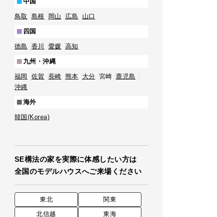
中国
鳥取
島根
岡山
広島
山口
四国
徳島
香川
愛媛
高知
九州・沖縄
福岡
佐賀
長崎
熊本
大分
宮崎
鹿児島
沖縄
海外
韓国(Korea)
SE構法の家を実際に体感したい方は
全国のモデルハウスへご来場ください
東北
関東
北信越
東海