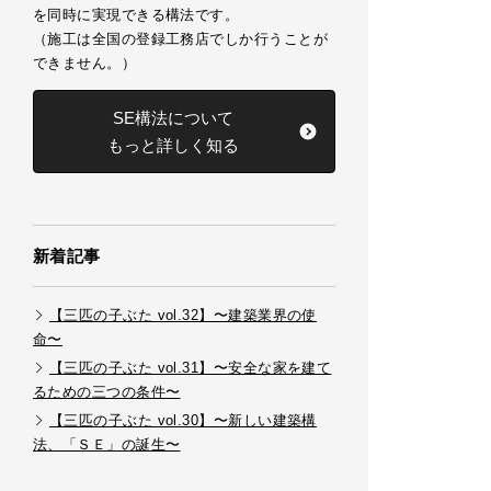
を同時に実現できる構法です。
（施工は全国の登録工務店でしか行うことが
できません。）
SE構法について
もっと詳しく知る
新着記事
【三匹の子ぶた vol.32】〜建築業界の使
命〜
【三匹の子ぶた vol.31】〜安全な家を建て
るための三つの条件〜
【三匹の子ぶた vol.30】〜新しい建築構
法、「ＳＥ」の誕生〜