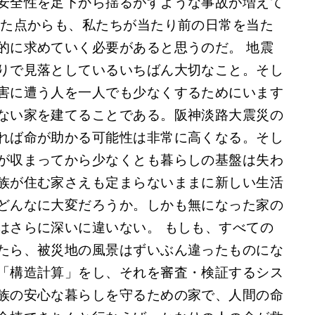
安全性を足下から揺るがすような事故が増えて
した点からも、私たちが当たり前の日常を当た
的に求めていく必要があると思うのだ。 地震
りで見落としているいちばん大切なこと。そし
害に遭う人を一人でも少なくするためにいます
ない家を建てることである。阪神淡路大震災の
れば命が助かる可能性は非常に高くなる。そし
が収まってから少なくとも暮らしの基盤は失わ
族が住む家さえも定まらないままに新しい生活
どんなに大変だろうか。しかも無になった家の
はさらに深いに違いない。 もしも、すべての
たら、被災地の風景はずいぶん違ったものにな
「構造計算」をし、それを審査・検証するシス
族の安心な暮らしを守るための家で、人間の命