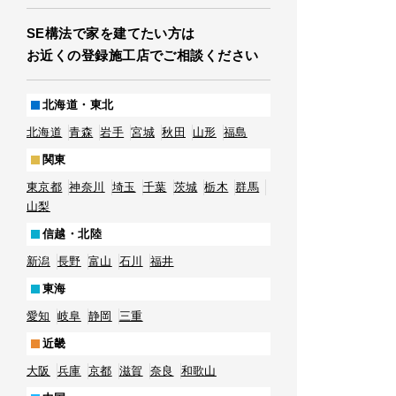
SE構法で家を建てたい方は
お近くの登録施工店でご相談ください
北海道・東北
北海道
青森
岩手
宮城
秋田
山形
福島
関東
東京都
神奈川
埼玉
千葉
茨城
栃木
群馬
山梨
信越・北陸
新潟
長野
富山
石川
福井
東海
愛知
岐阜
静岡
三重
近畿
大阪
兵庫
京都
滋賀
奈良
和歌山