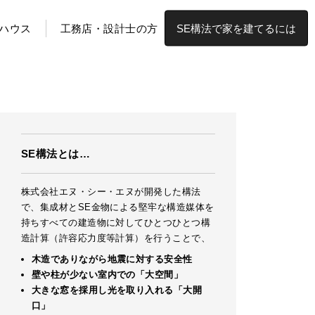
ハウス
工務店・設計士の方
SE構法で家を建てるには
SE構法とは…
株式会社エヌ・シー・エヌが開発した構法
で、集成材とSE金物による堅牢な構造媒体を
持ちすべての建造物に対してひとつひとつ構
造計算（許容応力度等計算）を行うことで、
木造でありながら地震に対する安全性
壁や柱が少ない室内での「大空間」
大きな窓を採用し光を取り入れる「大開
口」