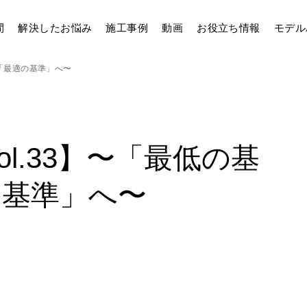
間
解決したお悩み
施工事例
動画
お役立ち情報
モデル
ら「最適の基準」へ〜
ol.33】〜「最低の基
の基準」へ〜