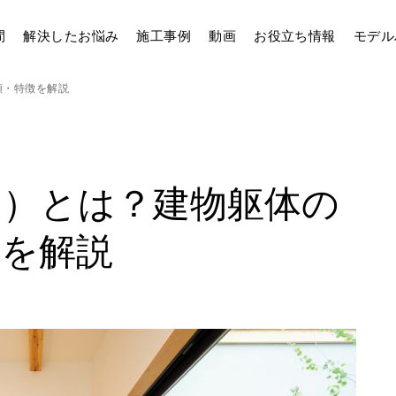
間
解決したお悩み
施工事例
動画
お役立ち情報
モデル
類・特徴を解説
い）とは？建物躯体の
徴を解説