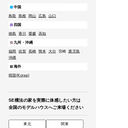
中国
鳥取
島根
岡山
広島
山口
四国
徳島
香川
愛媛
高知
九州・沖縄
福岡
佐賀
長崎
熊本
大分
宮崎
鹿児島
沖縄
海外
韓国(Korea)
SE構法の家を実際に体感したい方は
全国のモデルハウスへご来場ください
東北
関東