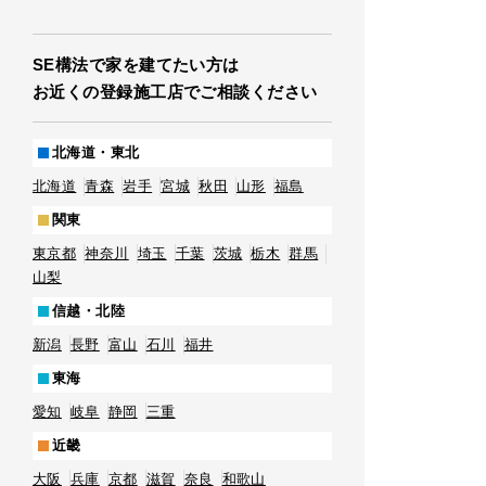
SE構法で家を建てたい方は
お近くの登録施工店でご相談ください
北海道・東北
北海道
青森
岩手
宮城
秋田
山形
福島
関東
東京都
神奈川
埼玉
千葉
茨城
栃木
群馬
山梨
信越・北陸
新潟
長野
富山
石川
福井
東海
愛知
岐阜
静岡
三重
近畿
大阪
兵庫
京都
滋賀
奈良
和歌山