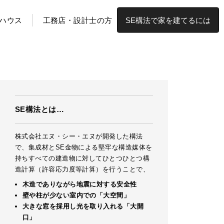
ハウス
工務店・設計士の方
SE構法で家を建てるには
SE構法とは…
株式会社エヌ・シー・エヌが開発した構法
で、集成材とSE金物による堅牢な構造媒体を
持ちすべての建造物に対してひとつひとつ構
造計算（許容応力度等計算）を行うことで、
木造でありながら地震に対する安全性
壁や柱が少ない室内での「大空間」
大きな窓を採用し光を取り入れる「大開
口」