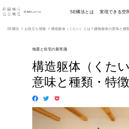
SE構法とは
実現できる空
SE構法
お役立ち情報
構造躯体（くたい）とは？建物躯体の意味と種
地震と住宅の新常識
構造躯体（くた
意味と種類・特