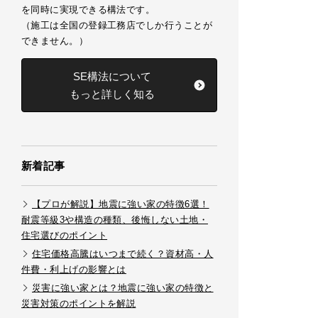
を同時に実現できる構法です。
（施工は全国の登録工務店でしか行うことが
できません。）
SE構法について
もっと詳しく知る
新着記事
【プロが解説】地震に強い家の特徴6選！
耐震等級3や構造の種類、後悔しない土地・
住宅選びのポイント
住宅価格高騰はいつまで続く？資材高・人
件費・利上げの影響とは
災害に強い家とは？地震に強い家の特徴と
災害対策のポイントを解説