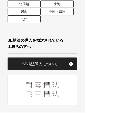
北信越
東海
関西
中国・四国
九州
SE構法の導入を検討されている
工務店の方へ
SE構法導入について