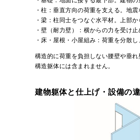
・基礎：地面に接する最下部。建物の
・柱：垂直方向の荷重を支える。地震
・梁：柱同士をつなぐ水平材。上部か
・壁（耐力壁）：横からの力を受け止
・床・屋根・小屋組み：荷重を分散し
構造的に荷重を負担しない腰壁や垂れ
構造躯体には含まれません。
建物躯体と仕上げ・設備の