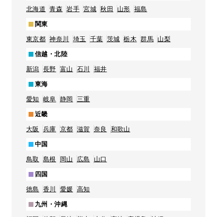
北海道
青森
岩手
宮城
秋田
山形
福島
関東
東京都
神奈川
埼玉
千葉
茨城
栃木
群馬
山梨
信越・北陸
新潟
長野
富山
石川
福井
東海
愛知
岐阜
静岡
三重
近畿
大阪
兵庫
京都
滋賀
奈良
和歌山
中国
鳥取
島根
岡山
広島
山口
四国
徳島
香川
愛媛
高知
九州・沖縄