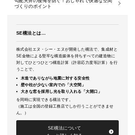
勾配天井の後悔を防ぐ！おしゃれで快適な空間
づくりのポイント
SE構法とは…
株式会社エヌ・シー・エヌが開発した構法で、集成材と
SE金物による堅牢な構造媒体を持ちすべての建造物に
対してひとつひとつ構造計算（許容応力度等計算）を行
うことで、
木造でありながら地震に対する安全性
壁や柱が少ない室内での「大空間」
大きな窓を採用し光を取り入れる「大開口」
を同時に実現できる構法です。
（施工は全国の登録工務店でしか行うことができませ
ん。）
SE構法について