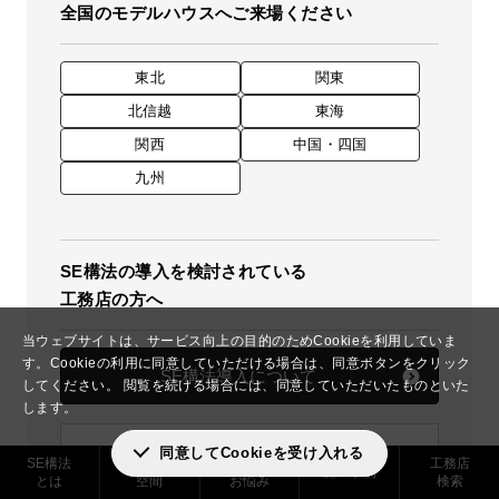
全国のモデルハウスへご来場ください
東北
関東
北信越
東海
関西
中国・四国
九州
SE構法の導入を検討されている
工務店の方へ
当ウェブサイトは、サービス向上の目的のためCookieを利用していま
す。
Cookieの利用に同意していただける場合は、同意ボタンをクリック
SE構法導入について
してください。
閲覧を続ける場合には、同意していただいたものといた
します。
同意してCookieを受け入れる
SE構法
実現できる
解決した
工務店
施工事例
とは
空間
お悩み
検索