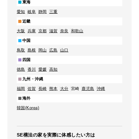
東海
愛知
岐阜
静岡
三重
近畿
大阪
兵庫
京都
滋賀
奈良
和歌山
中国
鳥取
島根
岡山
広島
山口
四国
徳島
香川
愛媛
高知
九州・沖縄
福岡
佐賀
長崎
熊本
大分
宮崎
鹿児島
沖縄
海外
韓国(Korea)
SE構法の家を実際に体感したい方は