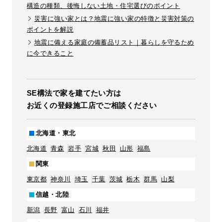
構造の種類、後悔しない土地・住宅選びのポイント
災害に強い家とは？地震に強い家の特徴と災害対策の
ポイントを解説
地震に備える家庭の備蓄品リスト｜暮らしを守るため
に今できること
SE構法で家を建てたい方は
お近くの登録施工店でご相談ください
北海道・東北
北海道
青森
岩手
宮城
秋田
山形
福島
関東
東京都
神奈川
埼玉
千葉
茨城
栃木
群馬
山梨
信越・北陸
新潟
長野
富山
石川
福井