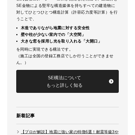
SE金物による堅牢な構造媒体を持ちすべての建造物に
対してひとつひとつ構造計算（許容応力度等計算）を行
うことで、
木造でありながら地震に対する安全性
壁や柱が少ない室内での「大空間」
大きな窓を採用し光を取り入れる「大開口」
を同時に実現できる構法です。
（施工は全国の登録工務店でしか行うことができませ
ん。）
SE構法について
もっと詳しく知る
新着記事
【プロが解説】地震に強い家の特徴6選！耐震等級3や