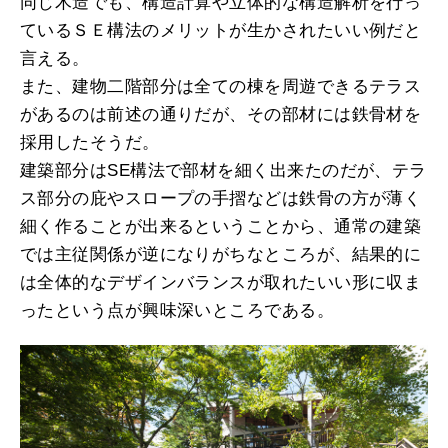
同じ木造でも、構造計算や立体的な構造解析を行っ
ているＳＥ構法のメリットが生かされたいい例だと
言える。
また、建物二階部分は全ての棟を周遊できるテラス
があるのは前述の通りだが、その部材には鉄骨材を
採用したそうだ。
建築部分はSE構法で部材を細く出来たのだが、テラ
ス部分の庇やスロープの手摺などは鉄骨の方が薄く
細く作ることが出来るということから、通常の建築
では主従関係が逆になりがちなところが、結果的に
は全体的なデザインバランスが取れたいい形に収ま
ったという点が興味深いところである。