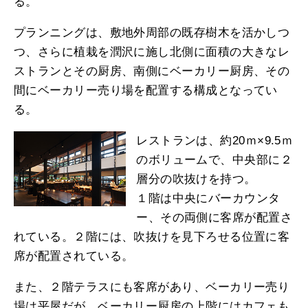
る。
プランニングは、敷地外周部の既存樹木を活かしつ
つ、さらに植栽を潤沢に施し北側に面積の大きなレ
ストランとその厨房、南側にベーカリー厨房、その
間にベーカリー売り場を配置する構成となってい
る。
レストランは、約20ｍ×9.5ｍ
のボリュームで、中央部に２
層分の吹抜けを持つ。
１階は中央にバーカウンタ
ー、その両側に客席が配置さ
れている。２階には、吹抜けを見下ろせる位置に客
席が配置されている。
また、２階テラスにも客席があり、ベーカリー売り
場は平屋だが、ベーカリー厨房の上階にはカフェも