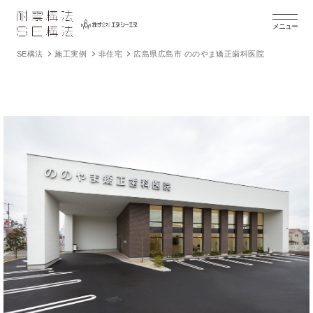
メニュー
SE構法
施工実例
非住宅
広島県広島市 ののやま矯正歯科医院