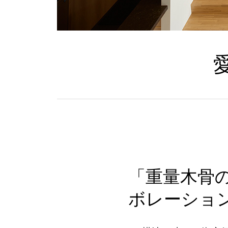
「重量木骨
ボレーショ