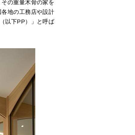
。その重量木骨の家を
国各地の工務店や設計
（以下
PP
）」と呼ば