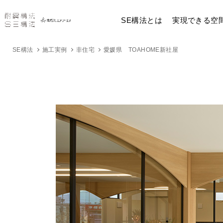
SE構法とは
実現できる空
SE構法
施工実例
非住宅
愛媛県 TOAHOME新社屋