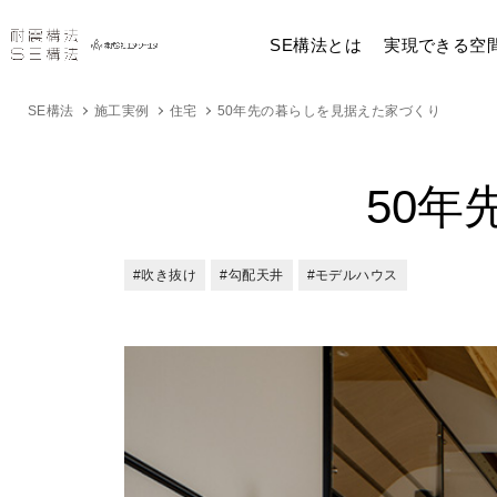
SE構法とは
実現できる空
SE構法
施工実例
住宅
50年先の暮らしを見据えた家づくり
50
#吹き抜け
#勾配天井
#モデルハウス