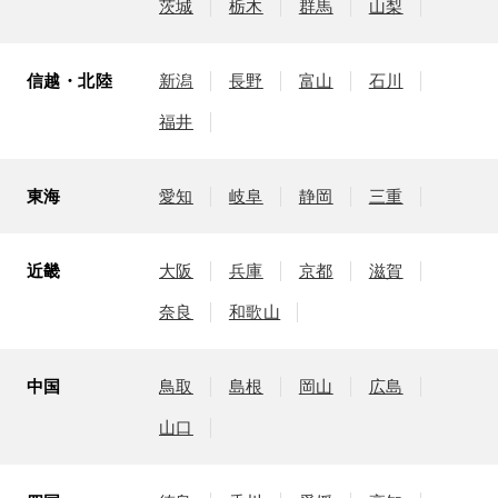
茨城
栃木
群馬
山梨
信越・北陸
新潟
長野
富山
石川
福井
東海
愛知
岐阜
静岡
三重
近畿
大阪
兵庫
京都
滋賀
奈良
和歌山
中国
鳥取
島根
岡山
広島
山口