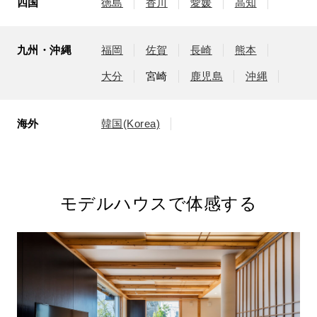
四国
徳島
香川
愛媛
高知
九州・沖縄
福岡
佐賀
長崎
熊本
大分
宮崎
鹿児島
沖縄
海外
韓国(Korea)
モデルハウスで体感する