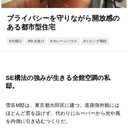
プライバシーを守りながら開放感の
ある都市型住宅
#大開口
#吹き抜け
#ガレージハウス
#リビング階段
SE構法の強みが生きる全館空調の私
邸。
雪谷M邸は、東京都大田区に建つ。道路側外観には
ほとんど窓を設けず、代わりにルーバーから光や風
を内側に引き込むつくりだ。