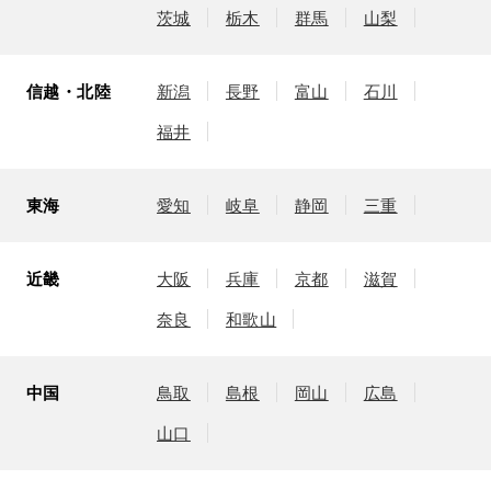
茨城
栃木
群馬
山梨
信越・北陸
新潟
長野
富山
石川
福井
東海
愛知
岐阜
静岡
三重
近畿
大阪
兵庫
京都
滋賀
奈良
和歌山
中国
鳥取
島根
岡山
広島
山口