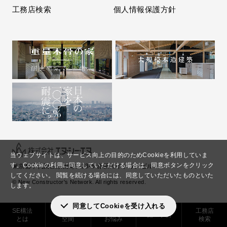
工務店検索
個人情報保護方針
当ウェブサイトは、サービス向上の目的のためCookieを利用していま
す。
Cookieの利用に同意していただける場合は、同意ボタンをクリック
東京都千代田区永田町2-13-5 赤坂エイトワンビル
してください。
閲覧を続ける場合には、同意していただいたものといた
© New Constructor's Network. All rights reserved.
します。
同意してCookieを受け入れる
SE構法
実現できる
解決した
工務店
施工事例
とは
空間
お悩み
検索