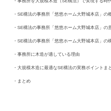
・事務所
を
大規模木造
（
SE構法）
で実現する時
・
SE構法
の
事務所
「悠悠ホーム大野城本店」の
・
SE構法
の
事務所
「悠悠ホーム大野城本店」
の
・
SE構法
の
事務所
「悠悠ホーム大野城本店」
の
・事務所
に
木造
が適している理由
・
大規模木造
に最適な
SE構法の
実務ポイントま
・まとめ