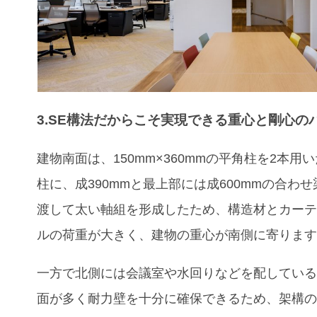
3.SE構法だからこそ実現できる
重心と剛心の
建物南面は、150mm×360mmの平角柱を2本用
柱に、成390mmと最上部には成600mmの合わ
渡して太い軸組を形成したため、構造材とカー
ルの荷重が大きく、建物の重心が南側に寄りま
一方で北側には会議室や水回りなどを配してい
面が多く耐力壁を十分に確保できるため、架構