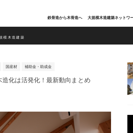
鉄骨造から木骨造へ
大規模木造建築ネットワ
規模木造建築
国産材
補助金・助成金
木造化は活発化！最新動向まとめ