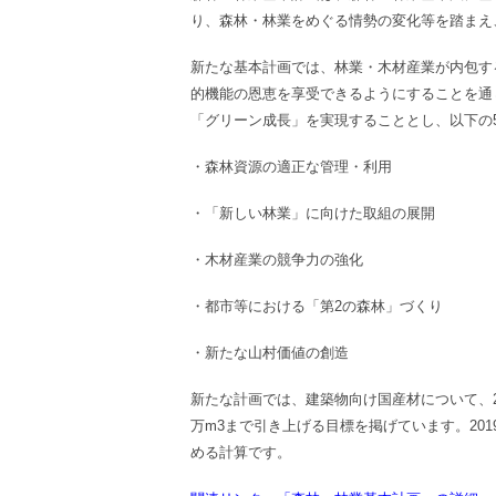
り、森林・林業をめぐる情勢の変化等を踏まえ
新たな基本計画では、林業・木材産業が内包す
的機能の恩恵を享受できるようにすることを通
「グリーン成長」を実現することとし、以下の
・森林資源の適正な管理・利用
・「新しい林業」に向けた取組の展開
・木材産業の競争力の強化
・都市等における「第2の森林」づくり
・新たな山村価値の創造
新たな計画では、建築物向け国産材について、20
万m
3
まで引き上げる目標を掲げています。2019
める計算です。