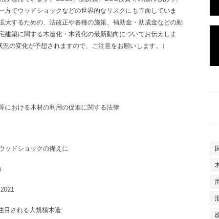
一方でウッドショックなどの世界的なリスクにも直面していま
拡大するための、法改正や各種の施策、補助金・助成金などの動
宅建築に関する
木造化・木質化の最新動向について
お伝えしま
。状況の変化が予想されますので、ご注意をお願いします。）
等における木材の利用の促進に関する法律
ウッドショック
の備えに
）
021
注目される
大規模木造