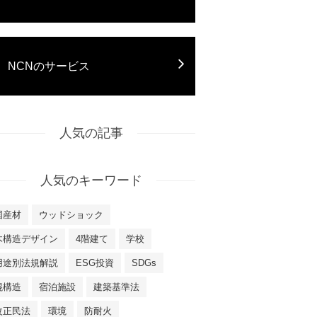
NCNのサービス
人気の記事
人気のキーワード
国産材
ウッドショック
木構造デザイン
4階建て
学校
用途別法規解説
ESG投資
SDGs
混構造
宿泊施設
建築基準法
改正民法
環境
防耐火