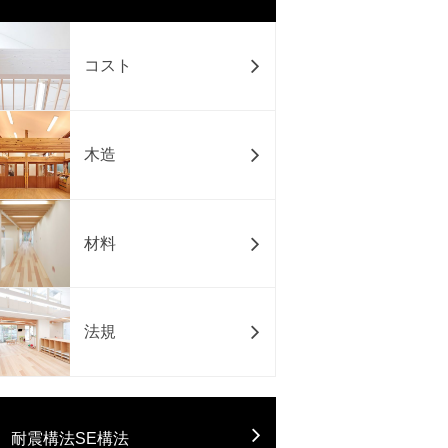
コスト
木造
材料
法規
耐震構法SE構法