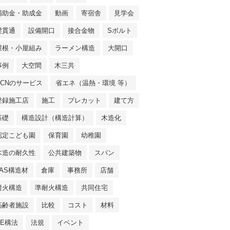
補助金・助成金
動画
寄宿舎
見学会
梁貫通
設備開口
接合金物
Sボルト
屋根・小屋組み
ラーメン構造
大開口
事例
大空間
木三共
NCNのサービス
省エネ（温熱・環境 等）
登録施工店
施工
プレカット
建て方
基礎
構造設計（構造計算）
木造化
認定こども園
保育園
幼稚園
木造の耐久性
公共建築物
スパン
JAS構造材
倉庫
事務所
店舗
耐火構造
準耐火構造
共同住宅
高齢者施設
比較
コスト
材料
SE構法
法規
イベント