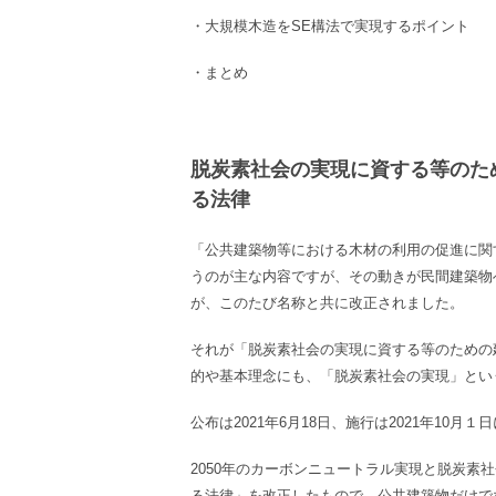
・
大規模木造
を
SE構法
で実現するポイント
・まとめ
脱炭素社会の実現に資する等のた
る法律
「公共建築物等における木材の利用の促進に関
うのが主な内容ですが、その動きが民間建築物
が、このたび名称と共に改正されました。
それが「脱炭素社会の実現に資する等のための
的や基本理念にも、「脱炭素社会の実現」とい
公布は2021年6月18日、施行は2021年10月
2050年のカーボンニュートラル実現と脱炭素
る​法律」を改正したもので、公共建築物だけ