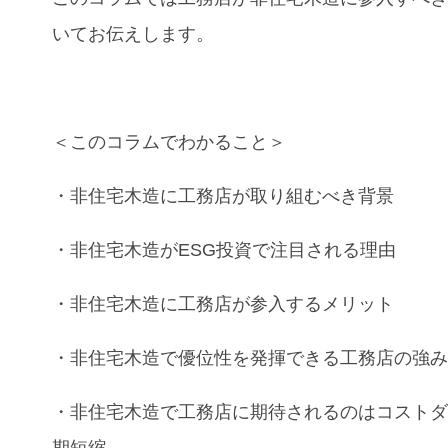
いてお伝えします。
＜このコラムでわかること＞
・
非住宅木造
に
工務店
が取り組むべき背景
・
非住宅木造
が
ESG投資
で注目される理由
・
非住宅木造
に
工務店
が参入する
メリット
・
非住宅木造
で優位性を発揮できる
工務店
の強
・
非住宅木造
で
工務店
に期待されるのは
コスト