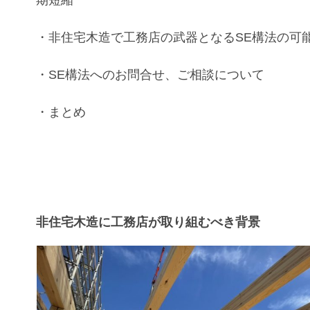
期短縮
・
非住宅木造
で
工務店
の武器となる
SE構法
の可
・
SE構法
へのお問合せ、ご相談について
・まとめ
非住宅木造に工務店が取り組むべき背景