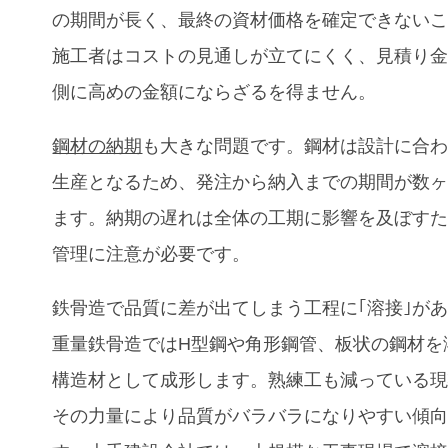
の期間が長く、最終の資材価格を確定できない
施工者はコストの見通しが立てにくく、見積り
側に高めの金額にならざるを得ません。
鋼材の納期
も大きな問題です。鋼材は設計に合
生産となるため、発注から納入までの期間が数
ます。納期の遅れは全体の工期に影響を及ぼす
管理に注意が必要です。
鉄骨造で品質に差が出てしまう工程に
｢溶接｣
が
重量鉄骨造ではH型鋼や角形鋼管、板状の鋼材を
構造材として成形します。熟練工も減っている
その力量により品質がバラバラになりやすい傾