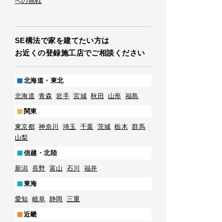
への挑戦
SE構法で家を建てたい方は
お近くの登録施工店でご相談ください
北海道・東北
北海道
青森
岩手
宮城
秋田
山形
福島
関東
東京都
神奈川
埼玉
千葉
茨城
栃木
群馬
山梨
信越・北陸
新潟
長野
富山
石川
福井
東海
愛知
岐阜
静岡
三重
近畿