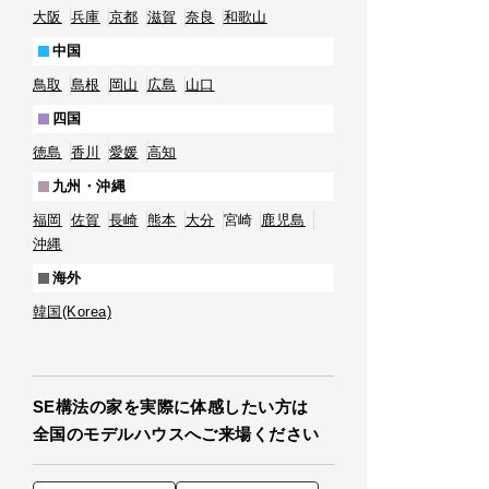
大阪
兵庫
京都
滋賀
奈良
和歌山
中国
鳥取
島根
岡山
広島
山口
四国
徳島
香川
愛媛
高知
九州・沖縄
福岡
佐賀
長崎
熊本
大分
宮崎
鹿児島
沖縄
海外
韓国(Korea)
SE構法の家を実際に体感したい方は
全国のモデルハウスへご来場ください