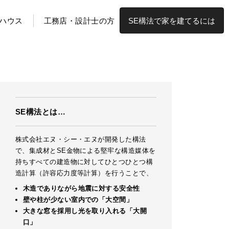
ハウス
工務店・設計士の方
SE構法で家を建てるには
SE構法とは…
株式会社エヌ・シー・エヌが開発した構法
で、集成材とSE金物による堅牢な構造媒体を
持ちすべての建造物に対してひとつひとつ構
造計算（許容応力度等計算）を行うことで、
木造でありながら地震に対する安全性
壁や柱が少ない室内での「大空間」
大きな窓を採用し光を取り入れる「大開
口」