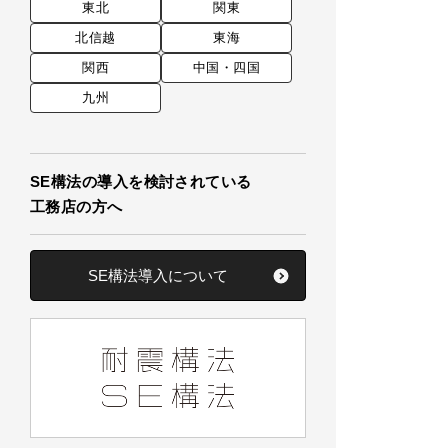
東北
関東
北信越
東海
関西
中国・四国
九州
SE構法の導入を検討されている
工務店の方へ
SE構法導入について