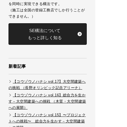
を同時に実現できる構法です。
（施工は全国の登録工務店でしか行うことが
できません。）
SE構法について
もっと詳しく知る
新着記事
【コウゾウノハナシ vol.17】大空間建築へ
の挑戦 （長野オリンピック記念アリーナ）
【コウゾウノハナシ vol.16】総合力を生か
す－大空間建築への挑戦 （木質・大空間建築
への展開）
【コウゾウノハナシ vol.15】〜プロジェク
トへの挑戦〜 総合力を生かす－大空間建築