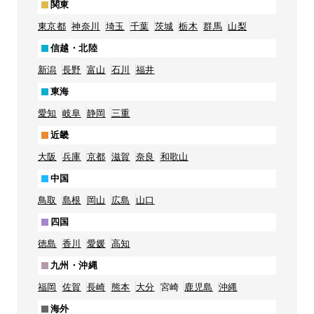
関東
東京都
神奈川
埼玉
千葉
茨城
栃木
群馬
山梨
信越・北陸
新潟
長野
富山
石川
福井
東海
愛知
岐阜
静岡
三重
近畿
大阪
兵庫
京都
滋賀
奈良
和歌山
中国
鳥取
島根
岡山
広島
山口
四国
徳島
香川
愛媛
高知
九州・沖縄
福岡
佐賀
長崎
熊本
大分
宮崎
鹿児島
沖縄
海外