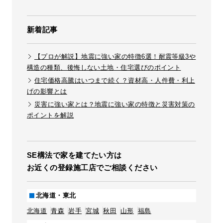
新着記事
【プロが解説】地震に強い家の特徴6選！耐震等級3や
構造の種類、後悔しない土地・住宅選びのポイント
住宅価格高騰はいつまで続く？資材高・人件費・利上
げの影響とは
災害に強い家とは？地震に強い家の特徴と災害対策の
ポイントを解説
SE構法で家を建てたい方は
お近くの登録施工店でご相談ください
北海道・東北
北海道
青森
岩手
宮城
秋田
山形
福島