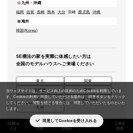
九州・沖縄
福岡
佐賀
長崎
熊本
大分
宮崎
鹿児島
沖縄
海外
韓国(Korea)
SE構法の家を実際に体感したい方は
全国のモデルハウスへご来場ください
東北
関東
北信越
東海
当ウェブサイトは、サービス向上の目的のためCookieを利用していま
す。
Cookieの利用に同意していただける場合は、同意ボタンをクリック
関西
中国・四国
してください。
閲覧を続ける場合には、同意していただいたものといた
九州
します。
同意してCookieを受け入れる
SE構法
実現できる
解決した
工務店
施工事例
とは
空間
お悩み
検索
SE構法の導入を検討されている