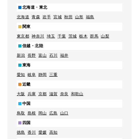
北海道・東北
北海道
青森
岩手
宮城
秋田
山形
福島
関東
東京都
神奈川
埼玉
千葉
茨城
栃木
群馬
山梨
信越・北陸
新潟
長野
富山
石川
福井
東海
愛知
岐阜
静岡
三重
近畿
大阪
兵庫
京都
滋賀
奈良
和歌山
中国
鳥取
島根
岡山
広島
山口
四国
徳島
香川
愛媛
高知