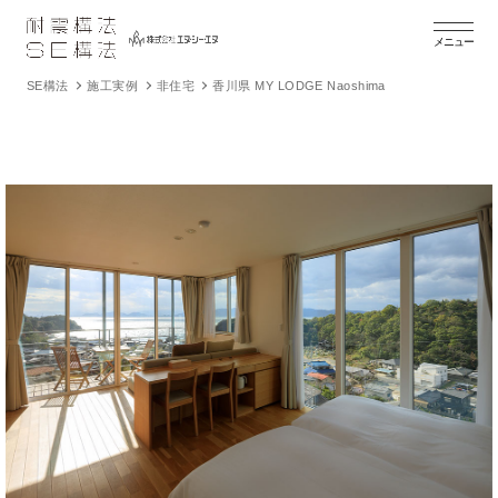
メニュー
SE構法
施工実例
非住宅
香川県 MY LODGE Naoshima