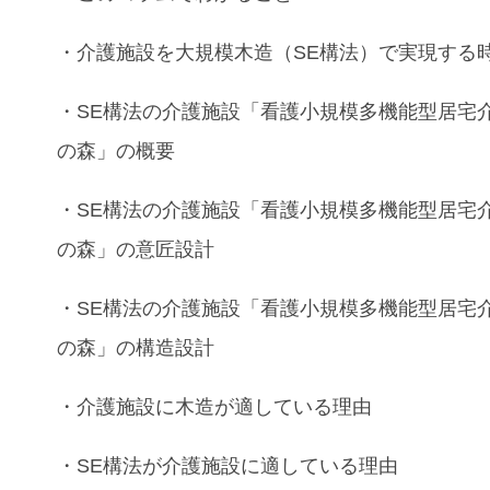
・介護施設
を
大規模木造
（
SE構法）
で実現する
・
SE構法
の
介護施設
「​​看護小規模多機能型居宅
の森」の概要
・
SE構法
の
介護施設
「​​看護小規模多機能型居宅
の森」
の
意匠設計
・
SE構法
の
介護施設
「​​看護小規模多機能型居宅
の森」
の
構造設計
・
介護施設
に
木造
が適している理由
・
SE構法
が
介護施設
に適している理由