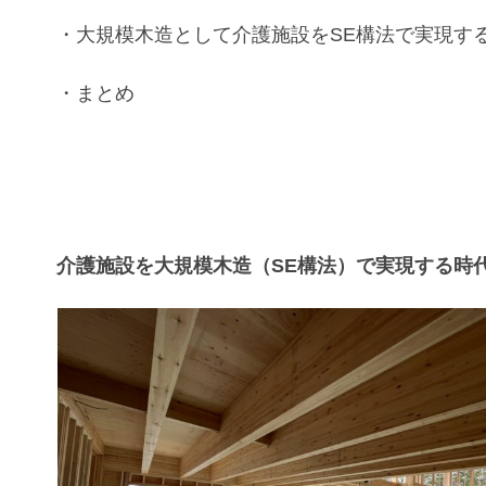
・
大規模木造
として
介護施設
を
SE構法
で実現す
・まとめ
介護施設を大規模木造（SE構法）で実現する時