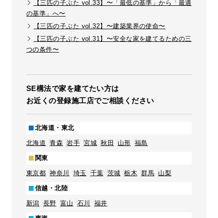
【三匹の子ぶた vol.33】〜「最低の基準」から「最適
の基準」へ〜
【三匹の子ぶた vol.32】〜建築業界の使命〜
【三匹の子ぶた vol.31】〜安全な家を建てるための三
つの条件〜
SE構法で家を建てたい方は
お近くの登録施工店でご相談ください
北海道・東北
北海道
青森
岩手
宮城
秋田
山形
福島
関東
東京都
神奈川
埼玉
千葉
茨城
栃木
群馬
山梨
信越・北陸
新潟
長野
富山
石川
福井