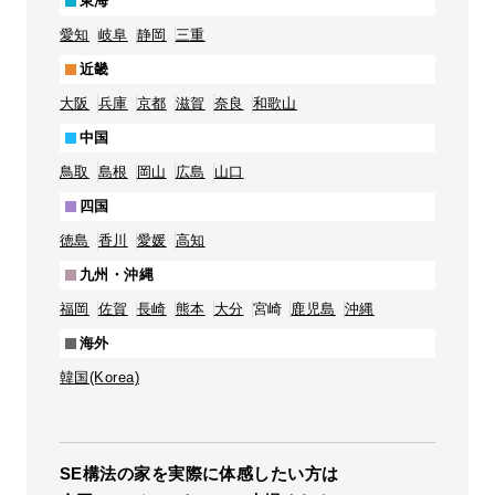
東海
愛知
岐阜
静岡
三重
近畿
大阪
兵庫
京都
滋賀
奈良
和歌山
中国
鳥取
島根
岡山
広島
山口
四国
徳島
香川
愛媛
高知
九州・沖縄
福岡
佐賀
長崎
熊本
大分
宮崎
鹿児島
沖縄
海外
韓国(Korea)
SE構法の家を実際に体感したい方は