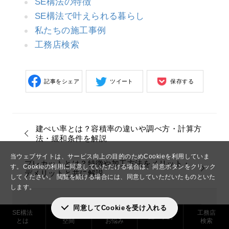
SE構法の特徴
SE構法で叶えられる暮らし
私たちの施工事例
工務店検索
記事をシェア
ツイート
保存する
建ぺい率とは？容積率の違いや調べ方・計算方
法・緩和条件を解説
当ウェブサイトは、サービス向上の目的のためCookieを利用していま
プレカットとは？特徴や加工方法をメリット・
す。
Cookieの利用に同意していただける場合は、同意ボタンをクリック
デメリットと共に解説
してください。
閲覧を続ける場合には、同意していただいたものといた
します。
同意してCookieを受け入れる
SE構法
実現できる
解決した
工務店
施工事例
SE構法とは…
とは
空間
お悩み
検索