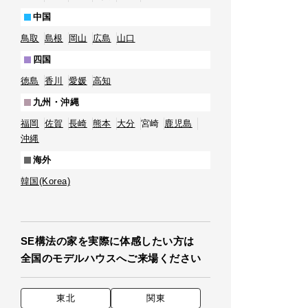
中国
鳥取
島根
岡山
広島
山口
四国
徳島
香川
愛媛
高知
九州・沖縄
福岡
佐賀
長崎
熊本
大分
宮崎
鹿児島
沖縄
海外
韓国(Korea)
SE構法の家を実際に体感したい方は
全国のモデルハウスへご来場ください
東北
関東