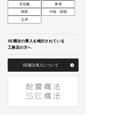
北信越
東海
関西
中国・四国
九州
SE構法の導入を検討されている
工務店の方へ
SE構法導入について