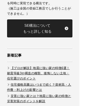
を同時に実現できる構法です。
（施工は全国の登録工務店でしか行うことが
できません。）
SE構法について
もっと詳しく知る
新着記事
【プロが解説】地震に強い家の特徴6選！
耐震等級3や構造の種類、後悔しない土地・
住宅選びのポイント
住宅価格高騰はいつまで続く？資材高・人
件費・利上げの影響とは
災害に強い家とは？地震に強い家の特徴と
災害対策のポイントを解説