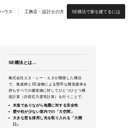
ハウス
工務店・設計士の方
SE構法で家を建てるには
SE構法とは…
株式会社エヌ・シー・エヌが開発した構法
で、集成材とSE金物による堅牢な構造媒体を
持ちすべての建造物に対してひとつひとつ構
造計算（許容応力度等計算）を行うことで、
木造でありながら地震に対する安全性
壁や柱が少ない室内での「大空間」
大きな窓を採用し光を取り入れる「大開
口」