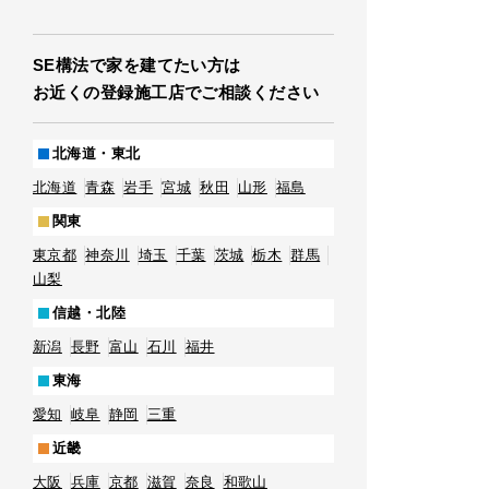
SE構法で家を建てたい方は
お近くの登録施工店でご相談ください
北海道・東北
北海道
青森
岩手
宮城
秋田
山形
福島
関東
東京都
神奈川
埼玉
千葉
茨城
栃木
群馬
山梨
信越・北陸
新潟
長野
富山
石川
福井
東海
愛知
岐阜
静岡
三重
近畿
大阪
兵庫
京都
滋賀
奈良
和歌山