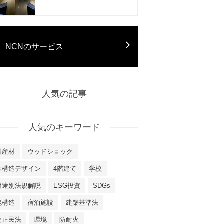
NCNのサービス
人気の記事
人気のキーワード
国産材
ウッドショック
木構造デザイン
4階建て
学校
用途別法規解説
ESG投資
SDGs
混構造
宿泊施設
建築基準法
改正民法
環境
防耐火