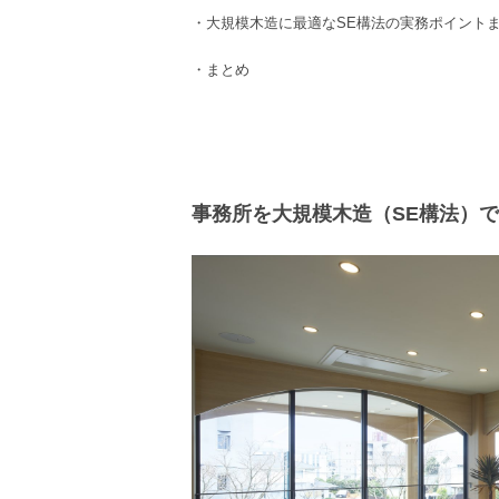
・
大規模木造
に最適な
SE構法の
実務ポイント
・まとめ
事務所を大規模木造（SE構法）