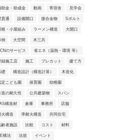
補助金・助成金
動画
寄宿舎
見学会
梁貫通
設備開口
接合金物
Sボルト
屋根・小屋組み
ラーメン構造
大開口
事例
大空間
木三共
NCNのサービス
省エネ（温熱・環境 等）
登録施工店
施工
プレカット
建て方
基礎
構造設計（構造計算）
木造化
認定こども園
保育園
幼稚園
木造の耐久性
公共建築物
スパン
JAS構造材
倉庫
事務所
店舗
耐火構造
準耐火構造
共同住宅
高齢者施設
比較
コスト
材料
SE構法
法規
イベント