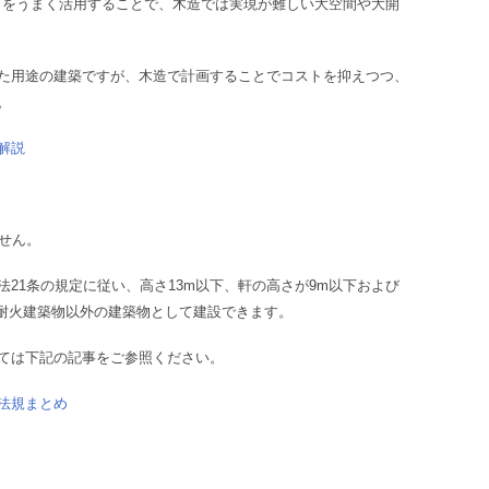
クをうまく活用することで、木造では実現が難しい大空間や大開
た用途の建築ですが、木造で計画することでコストを抑えつつ、
。
解説
せん。
21条の規定に従い、高さ13m以下、軒の高さが9m以下および
・準耐火建築物以外の建築物として建設できます。
ては下記の記事をご参照ください。
法規まとめ