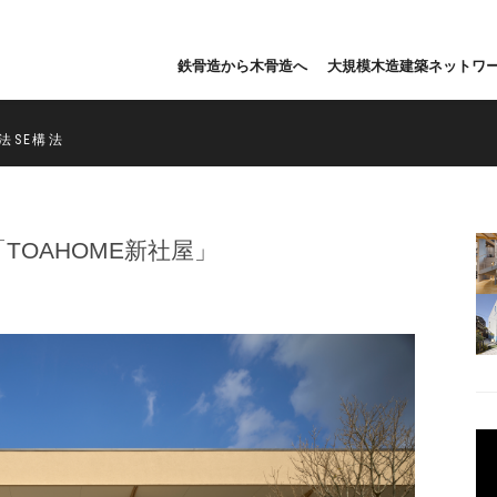
鉄骨造から木骨造へ
大規模木造建築ネットワ
法SE構法
TOAHOME新社屋」