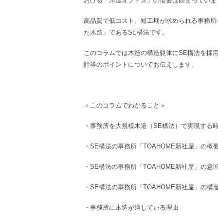
おける「木造オフィス」の需要は高まっていま
高品質で低コスト、短工期が求められる
事務所
た木造」であるSE構法です。
このコラムでは木造の構造躯体にSE構法を採
計等のポイントについてお伝えします。
＜このコラムでわかること＞
・事務所
を
大規模木造
（
SE構法）
で実現する
・
SE構法
の
事務所
「TOAHOME新社屋」の概
・
SE構法
の
事務所
「TOAHOME新社屋」
の
意
・
SE構法
の
事務所
「TOAHOME新社屋」
の
構
・事務所
に
木造
が適している理由