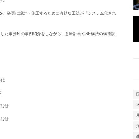
す。
を、確実に設計・施工するために有効な工法が「システム化され
用した
事務所の事例紹介
をしながら、意匠計画やSE構法の構造設
時代
要
匠設計
造設計