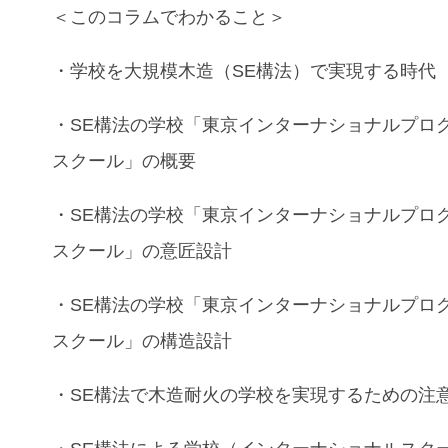
＜このコラムでわかること＞
・学校
を
大規模木造
（
SE構法）
で実現する時代
・
SE構法の学校
「東京インターナショナルプロ
スクール」の概要
・
SE構法の学校
「東京インターナショナルプロ
スクール」
の
意匠設計
・
SE構法の学校
「東京インターナショナルプロ
スクール」
の
構造設計
・SE構法
で
木造耐火
の
学校
を実現するための注