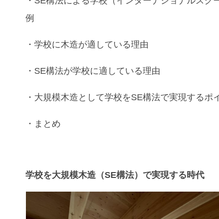
・SE構法
による
学校（インターナショナルスク
例
・
学校
に
木造
が適している理由
・
SE構法
が
学校
に適している理由
・
大規模木造
として
学校
を
SE構法
で実現するポ
・まとめ
学校を大規模木造（SE構法）で実現する時代