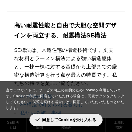
高い耐震性能と自由で大胆な空間デザ
インを両立する、耐震構法SE構法
SE構法は、木造住宅の構造技術です。丈夫
な材料とラーメン構法による強い構造躯体
と、一棟一棟に対する基礎から上部までの厳
密な構造計算を行う点が最大の特長です。私
たちの特長を是非ご覧ください。
当ウェブサイトは、サービス向上の目的のためCookieを利用していま
SE構法の特徴
す。
Cookieの利用に同意していただける場合は、同意ボタンをクリック
してください。
閲覧を続ける場合には、同意していただいたものといた
SE構法で叶えられる暮らし
します。
私たちの施工事例
同意してCookieを受け入れる
工務店検索
SE構法
実現できる
解決した
工務店
施工事例
とは
空間
お悩み
検索