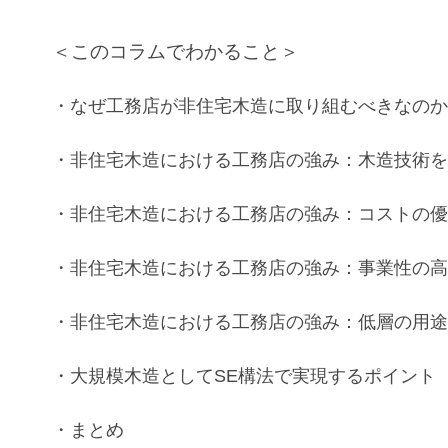
＜このコラムでわかること＞
・なぜ
工務店
が
非住宅木造
に取り組むべきなの
・
非住宅木造
における
工務店
の強み：
木造技術
・
非住宅木造
における
工務店
の強み：
コスト
の
・
非住宅木造
における
工務店
の強み：
事業性
の
・
非住宅木造
における
工務店
の強み：
低層
の
用
・
大規模木造
として
SE構法
で実現するポイント
・まとめ