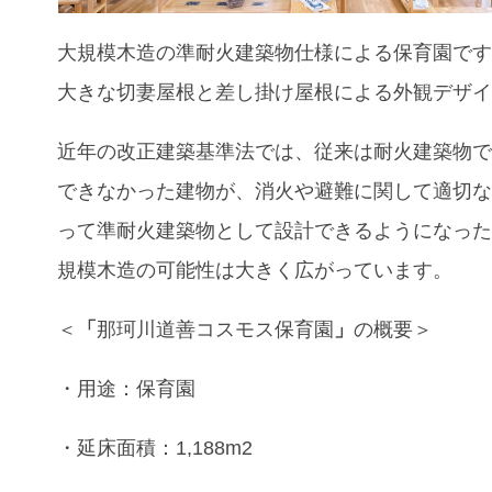
大規模木造の準耐火建築物仕様による
保育園です
大きな切妻屋根と差し掛け屋根による外観デザ
近年の改正建築基準法では、従来は耐火建築物
できなかった建物が、消火や避難に関して適切
って準耐火建築物として設計できるようになっ
規模木造の可能性は大きく広がっています。
＜
「
那珂川道善コスモス保育園
」
の概要
＞
・用途：保育園
・延床面積：1,188m
2