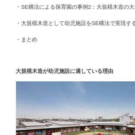
・SE構法
による
保育園の事例
2：
大規模木造
の
大
・
大規模木造
として
幼児施設
を
SE構法
で実現す
・まとめ
大規模木造が幼児施設に適している理由