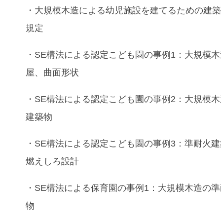
・
大規模木造
による
幼児施設
を建てるための
建
規定
・
SE構法
による
認定こども園
の
事例
1：
大規模木
屋
、
曲面
形状
・
SE構法
による
認定こども園
の
事例
2：
大規模木
建築物
・SE構法
による
認定こども園
の
事例
3：
準耐火建
燃えしろ設計
・SE構法
による
保育園の事例
1：
大規模木造
の
準
物