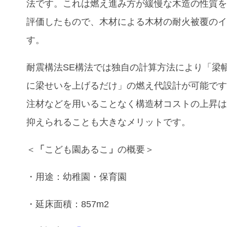
法です。これは燃え進み方が緩慢な木造の性質
評価したもので、木材による木材の耐火被覆の
す。
耐震構法SE構法では独自の計算方法により「梁
に梁せいを上げるだけ」の燃え代設計が可能で
注材などを用いることなく構造材コストの上昇
抑えられることも大きなメリットです。
＜
「
こども園あるこ
」
の概要
＞
・用途：幼稚園・保育園
・延床面積：857m
2