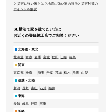
災害に強い家とは？地震に強い家の特徴と災害対策の
ポイントを解説
SE構法で家を建てたい方は
お近くの登録施工店でご相談ください
北海道・東北
北海道
青森
岩手
宮城
秋田
山形
福島
関東
東京都
神奈川
埼玉
千葉
茨城
栃木
群馬
山梨
信越・北陸
新潟
長野
富山
石川
福井
東海
愛知
岐阜
静岡
三重
近畿