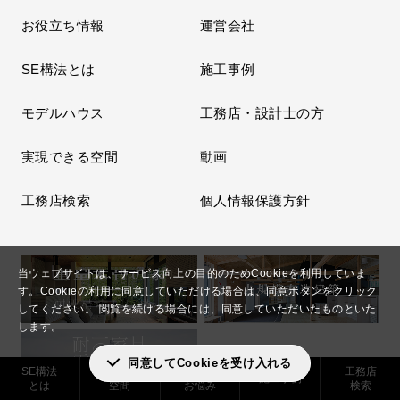
お役立ち情報
運営会社
SE構法とは
施工事例
モデルハウス
工務店・設計士の方
実現できる空間
動画
工務店検索
個人情報保護方針
当ウェブサイトは、サービス向上の目的のためCookieを利用していま
す。
Cookieの利用に同意していただける場合は、同意ボタンをクリック
してください。
閲覧を続ける場合には、同意していただいたものといた
します。
同意してCookieを受け入れる
SE構法
実現できる
解決した
工務店
施工事例
とは
空間
お悩み
検索