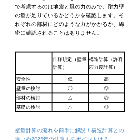
で考慮するのは地震と風の力のみで、耐力壁
の量が足りているかどうかを確認します。そ
れぞれの部材にどのような力がかかるか、綿
密に確認されることはありません。
仕様規定（壁量
構造計算（許容
計算）
応力度計算）
安全性
低
高
壁量の検討
◯
◎
部材の検討
△
◎
基礎の検討
△
◎
壁量計算の流れを簡単に解説！構造計算との
違いや2025年の法改正のポイントは？