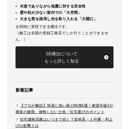
木造でありながら地震に対する安全性
壁や柱が少ない室内での「大空間」
大きな窓を採用し光を取り入れる「大開口」
を同時に実現できる構法です。
（施工は全国の登録工務店でしか行うことができませ
ん。）
SE構法について
もっと詳しく知る
新着記事
【プロが解説】地震に強い家の特徴6選！耐震等級3や
構造の種類、後悔しない土地・住宅選びのポイント
住宅価格高騰はいつまで続く？資材高・人件費・利上
げの影響とは