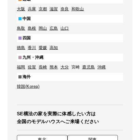
大阪
兵庫
京都
滋賀
奈良
和歌山
中国
鳥取
島根
岡山
広島
山口
四国
徳島
香川
愛媛
高知
九州・沖縄
福岡
佐賀
長崎
熊本
大分
宮崎
鹿児島
沖縄
海外
韓国(Korea)
SE構法の家を実際に体感したい方は
全国のモデルハウスへご来場ください
東北
関東