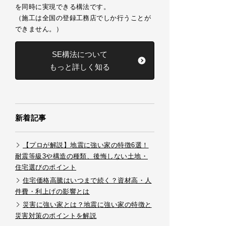
を同時に実現できる構法です。
（施工は全国の登録工務店でしか行うことが
できません。）
SE構法について
もっと詳しく知る
新着記事
【プロが解説】地震に強い家の特徴6選！
耐震等級3や構造の種類、後悔しない土地・
住宅選びのポイント
住宅価格高騰はいつまで続く？資材高・人
件費・利上げの影響とは
災害に強い家とは？地震に強い家の特徴と
災害対策のポイントを解説