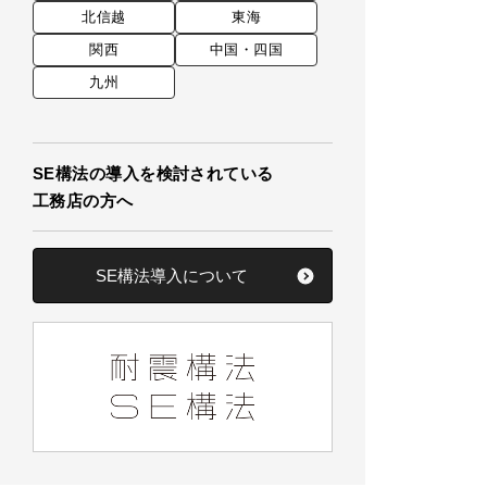
北信越
東海
関西
中国・四国
九州
SE構法の導入を検討されている
工務店の方へ
SE構法導入について