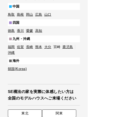
中国
鳥取
島根
岡山
広島
山口
四国
徳島
香川
愛媛
高知
九州・沖縄
福岡
佐賀
長崎
熊本
大分
宮崎
鹿児島
沖縄
海外
韓国(Korea)
SE構法の家を実際に体感したい方は
全国のモデルハウスへご来場ください
東北
関東