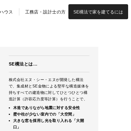
ハウス
工務店・設計士の方
SE構法で家を建てるには
SE構法とは…
株式会社エヌ・シー・エヌが開発した構法
で、集成材とSE金物による堅牢な構造媒体を
持ちすべての建造物に対してひとつひとつ構
造計算（許容応力度等計算）を行うことで、
木造でありながら地震に対する安全性
壁や柱が少ない室内での「大空間」
大きな窓を採用し光を取り入れる「大開
口」