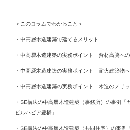
＜このコラムでわかること＞
・
中高層木造建築
で建てる
メリット
・
中高層木造建築
の実務ポイント：
資材高騰
へ
・
中高層木造建築
の実務ポイント：
耐火建築物
・
中高層木造建築
の実務ポイント：
木造
の
メリ
・
SE構法の中高層木造建築（事務所）
の
事例
「
ビルハピア豊橋」
・
SE構法の中高層木造建築（共同住宅）
の
事例