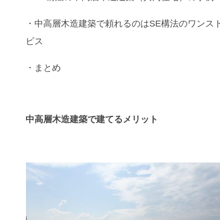
・
中高層木造建築
で頼れるのは
SE構法
の
ワンス
ビス
・まとめ
中高層木造建築で建てるメリット