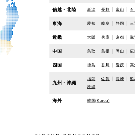
信越・北陸
新潟
長野
富山
石
東海
愛知
岐阜
静岡
三
近畿
大阪
兵庫
京都
滋
中国
鳥取
島根
岡山
広
四国
徳島
香川
愛媛
高
福岡
佐賀
長崎
熊
九州・沖縄
沖縄
海外
韓国(Korea)