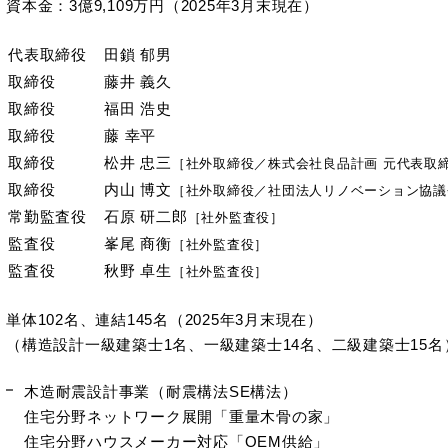
資本金：3億9,109万円（2025年3月末現在）
代表取締役
田鎖 郁男
取締役
藤井 義久
取締役
福田 浩史
取締役
藤 幸平
取締役
松井 忠三
［社外取締役／株式会社良品計画 元代表取
取締役
内山 博文
［社外取締役／社団法人リノベーション協議
常勤監査役
石原 研⼆郎
［社外監査役］
監査役
峯尾 商衡
［社外監査役］
監査役
秋野 卓生
［社外監査役］
単体102名、連結145名（2025年3月末現在）
（構造設計一級建築士1名、一級建築士14名、二級建築士15名
木造耐震設計事業（耐震構法SE構法）
住宅分野ネットワーク展開「重量木骨の家」
住宅分野ハウスメーカー対応「OEM供給」