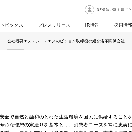
SE構法で家を建て
トピックス
プレスリリース
IR情報
採用情
会社概要
エヌ・シー・エヌのビジョン
取締役の紹介
沿革
関係会社
安全で自然と融和のとれた生活環境を国民に供給すること
寿命な理想の家造りを基本とし、消費者ニーズを常に忠実