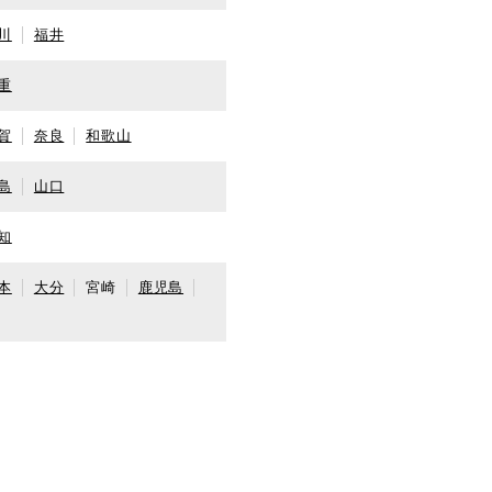
川
福井
重
賀
奈良
和歌山
島
山口
知
本
大分
宮崎
鹿児島