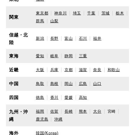
東京都
神奈川
埼玉
千葉
茨城
栃木
関東
群馬
山梨
信越・北
新潟
長野
富山
石川
福井
陸
東海
愛知
岐阜
静岡
三重
近畿
大阪
兵庫
京都
滋賀
奈良
和歌山
中国
鳥取
島根
岡山
広島
山口
四国
徳島
香川
愛媛
高知
九州・沖
福岡
佐賀
長崎
熊本
大分
宮崎
縄
鹿児島
沖縄
海外
韓国(Korea)