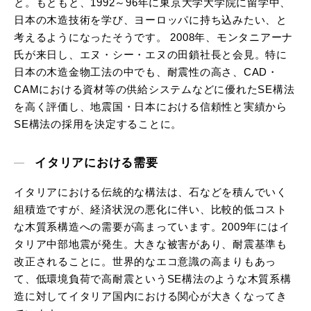
と。もともと、1992～96年に東京大学大学院に留学中、
日本の木造技術を学び、ヨーロッパに持ち込みたい、と
考えるようになったそうです。 2008年、モンタニアーナ
氏が来日し、エヌ・シー・エヌの田鎖社長と会見。特に
日本の木造金物工法の中でも、耐震性の高さ、CAD・
CAMにおける資材等の供給システムなどに優れたSE構法
を高く評価し、地震国・日本における信頼性と実績から
SE構法の採用を決定することに。
イタリアにおける需要
イタリアにおける伝統的な構法は、石などを積んでいく
組積造ですが、経済状況の悪化に伴い、比較的低コスト
な木質系構造への需要が高まっています。2009年にはイ
タリア中部地震が発生。大きな被害があり、耐震基準も
改正されることに。世界的なエコ意識の高まりもあっ
て、低環境負荷で高耐震というSE構法のような木質系構
造に対してイタリア国内における関心が大きくなってき