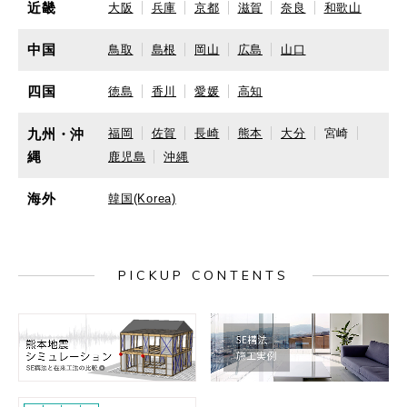
近畿
大阪
兵庫
京都
滋賀
奈良
和歌山
中国
鳥取
島根
岡山
広島
山口
四国
徳島
香川
愛媛
高知
九州・沖
福岡
佐賀
長崎
熊本
大分
宮崎
縄
鹿児島
沖縄
海外
韓国(Korea)
PICKUP CONTENTS