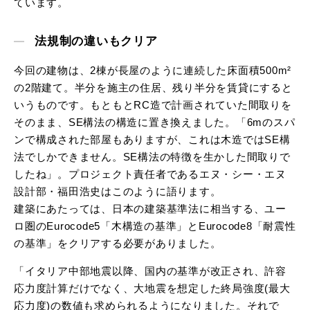
ています。
法規制の違いもクリア
今回の建物は、2棟が長屋のように連続した床面積500m²
の2階建て。半分を施主の住居、残り半分を賃貸にすると
いうものです。もともとRC造で計画されていた間取りを
そのまま、SE構法の構造に置き換えました。「6mのスパ
ンで構成された部屋もありますが、これは木造ではSE構
法でしかできません。SE構法の特徴を生かした間取りで
したね」。プロジェクト責任者であるエヌ・シー・エヌ
設計部・福田浩史はこのように語ります。
建築にあたっては、日本の建築基準法に相当する、ユー
ロ圏のEurocode5「木構造の基準」とEurocode8「耐震性
の基準」をクリアする必要がありました。
「イタリア中部地震以降、国内の基準が改正され、許容
応力度計算だけでなく、大地震を想定した終局強度(最大
応力度)の数値も求められるようになりました。それで