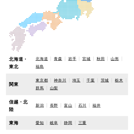
北海道・
北海道
青森
岩手
宮城
秋田
山形
東北
福島
東京都
神奈川
埼玉
千葉
茨城
栃木
関東
群馬
山梨
信越・北
新潟
長野
富山
石川
福井
陸
東海
愛知
岐阜
静岡
三重