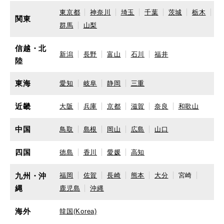
東京都
神奈川
埼玉
千葉
茨城
栃木
関東
群馬
山梨
信越・北
新潟
長野
富山
石川
福井
陸
東海
愛知
岐阜
静岡
三重
近畿
大阪
兵庫
京都
滋賀
奈良
和歌山
中国
鳥取
島根
岡山
広島
山口
四国
徳島
香川
愛媛
高知
九州・沖
福岡
佐賀
長崎
熊本
大分
宮崎
縄
鹿児島
沖縄
海外
韓国(Korea)