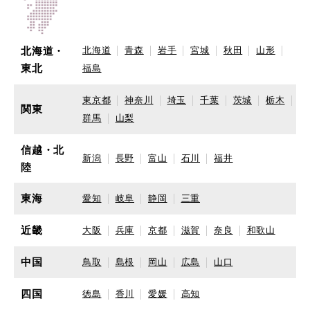
北海道・
北海道
青森
岩手
宮城
秋田
山形
東北
福島
東京都
神奈川
埼玉
千葉
茨城
栃木
関東
群馬
山梨
信越・北
新潟
長野
富山
石川
福井
陸
東海
愛知
岐阜
静岡
三重
近畿
大阪
兵庫
京都
滋賀
奈良
和歌山
中国
鳥取
島根
岡山
広島
山口
四国
徳島
香川
愛媛
高知