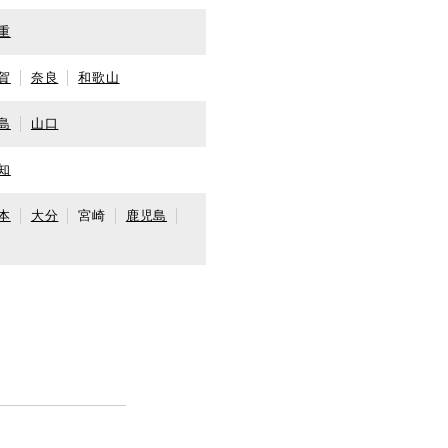
重
賀
奈良
和歌山
島
山口
知
本
大分
宮崎
鹿児島