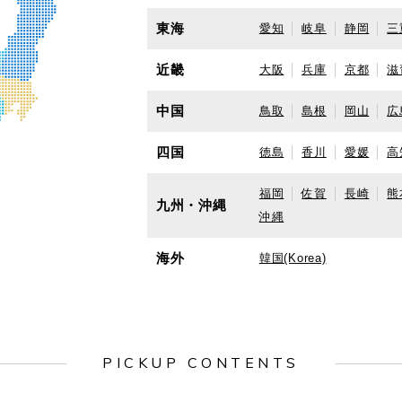
東海
愛知
岐阜
静岡
三
近畿
大阪
兵庫
京都
滋
中国
鳥取
島根
岡山
広
四国
徳島
香川
愛媛
高
福岡
佐賀
長崎
熊
九州・沖縄
沖縄
海外
韓国(Korea)
PICKUP CONTENTS