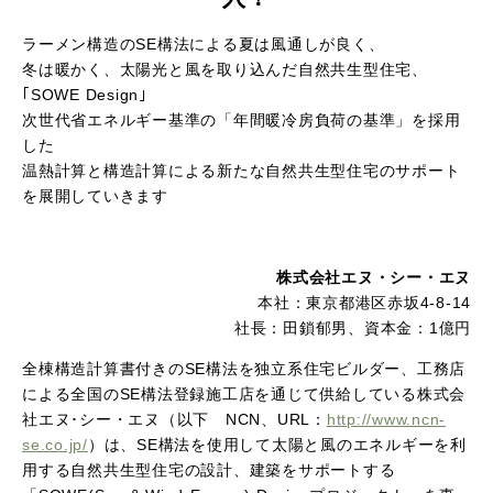
ラーメン構造のSE構法による夏は風通しが良く、
冬は暖かく、太陽光と風を取り込んだ自然共生型住宅、
｢SOWE Design｣
次世代省エネルギー基準の「年間暖冷房負荷の基準」を採用
した
温熱計算と構造計算による新たな自然共生型住宅のサポート
を展開していきます
株式会社エヌ・シー・エヌ
本社：東京都港区赤坂4-8-14
社長：田鎖郁男、資本金：1億円
全棟構造計算書付きのSE構法を独立系住宅ビルダー、工務店
による全国のSE構法登録施工店を通じて供給している株式会
社エヌ･シー・エヌ（以下 NCN、URL：
http://www.ncn-
se.co.jp/
）は、SE構法を使用して太陽と風のエネルギーを利
用する自然共生型住宅の設計、建築をサポートする