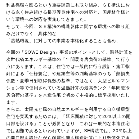
利益循環を図るという重要課題にも取り組み、ＳＥ構法にお
ける永く住み続ける長期優良住宅への対応と、国産材仕様と
いう環境への対応を実施してきました。
そして、今回、ＳＥ構法の構造躯体に関する環境への取り組
みだけでなく、具体的な
「温熱環境」に対しての事業を本格化することも含め、
今回の「SOWE Design」事業のポイントとして、温熱計算を
次世代省エネルギー基準の「年間暖冷房負荷の基準」で行う
点にあります。これは、住宅では一般的に行う設計・施工指
針による「仕様規定」や建築主等の判断基準のうち「熱損失
係数・夏季日射取得係数の基準」ではなく、大型ビルやマン
ション等で使用されている温熱計算の最高ランク「年間暖冷
房負荷の基準」を木造住宅で初めて本格的に標準採用いたし
ます。
さらに、太陽光と風の自然エネルギーを利用する自立循環型
住宅を実現するためには、「延床面積に対して20％以上の開
口部を設ける」ことが必要となり、これは一般的な木造住宅
では困難であるといわれていますが、SE構法では、20％以上
の開口部を設けながら耐震性能も構造計算により数値化でき