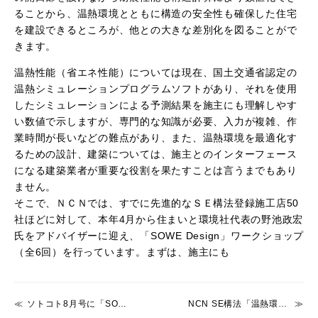
ることから、温熱環境とともに構造の安全性も確保した住宅
を建設できるところが、他との大きな差別化を図ることがで
きます。
温熱性能（省エネ性能）については現在、国土交通省認定の
温熱シミュレーションプログラムソフトがあり、それを使用
したシミュレーションによる予測結果を施主にも理解しやす
い数値で示しますが、専門的な知識が必要、入力が複雑、作
業時間が長いなどの難点があり、また、温熱環境を最適化す
るための設計、建築については、施主とのインターフェース
になる建築業者が重要な役割を果たすことは言うまでもあり
ません。
そこで、ＮＣＮでは、すでに先進的なＳＥ構法登録施工店50
社ほどに対して、本年4月から住まいと環境社代表の野池政宏
氏をアドバイザーに迎え、「SOWE Design」ワークショップ
（全6回）を行っています。まずは、施主にも
ソトコト8月号に「SOWEDesign」が特集されています！
NCN SE構法「温熱環境」分野に本格参入！