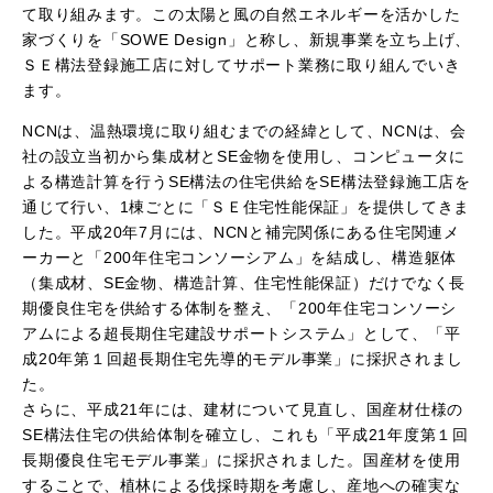
て取り組みます。この太陽と風の自然エネルギーを活かした
家づくりを「SOWE Design」と称し、新規事業を立ち上げ、
ＳＥ構法登録施工店に対してサポート業務に取り組んでいき
ます。
NCNは、温熱環境に取り組むまでの経緯として、NCNは、会
社の設立当初から集成材とSE金物を使用し、コンピュータに
よる構造計算を行うSE構法の住宅供給をSE構法登録施工店を
通じて行い、1棟ごとに「ＳＥ住宅性能保証」を提供してきま
した。平成20年7月には、NCNと補完関係にある住宅関連メ
ーカーと「200年住宅コンソーシアム」を結成し、構造躯体
（集成材、SE金物、構造計算、住宅性能保証）だけでなく長
期優良住宅を供給する体制を整え、「200年住宅コンソーシ
アムによる超長期住宅建設サポートシステム」として、「平
成20年第１回超長期住宅先導的モデル事業」に採択されまし
た。
さらに、平成21年には、建材について見直し、国産材仕様の
SE構法住宅の供給体制を確立し、これも「平成21年度第１回
長期優良住宅モデル事業」に採択されました。国産材を使用
することで、植林による伐採時期を考慮し、産地への確実な