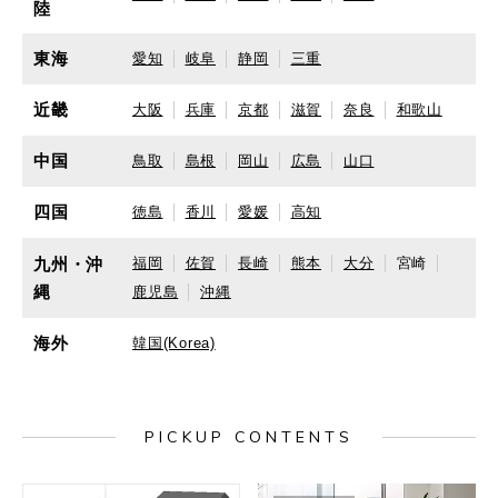
陸
東海
愛知
岐阜
静岡
三重
近畿
大阪
兵庫
京都
滋賀
奈良
和歌山
中国
鳥取
島根
岡山
広島
山口
四国
徳島
香川
愛媛
高知
九州・沖
福岡
佐賀
長崎
熊本
大分
宮崎
縄
鹿児島
沖縄
海外
韓国(Korea)
PICKUP CONTENTS