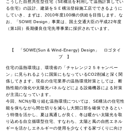
こうした自然共生型住宅（SE構法を利用して温熱計算してい
る住宅）の設計、建築をＳＥ構法登録施工店でできるように
していき、まずは、2010年度100棟の供給を目指します。な
お、「SOWE Design」事業は、国土交通大臣の平成22年度
（第1回）長期優良住宅先導事業に採択されています。
【 「SOWE(Sun & Wind-Energy) Design」 ロゴタイ
プ 】
住宅の温熱環境は、環境省の「チャレンジ２５キャンペー
ン」に見られるように国策にもなっているCO2削減と深く関
係してきます。現在の住宅業界の温熱環境対策としては、断
熱性能の強化や太陽光パネルなどによる設備機器による対策
が主流になっています。
今回、NCNが取り組む温熱環境については、SE構法の住宅性
能を保ちながら間仕切りを減らし大開口部を確保できるとい
う特徴を活かし、夏は風通しが良く、冬は暖かい太陽光を取
り込める自立循環型住宅、すなわち、太陽と風の自然エネル
ギーを活かしエネルギーの使用を少なくする家づくりに向け