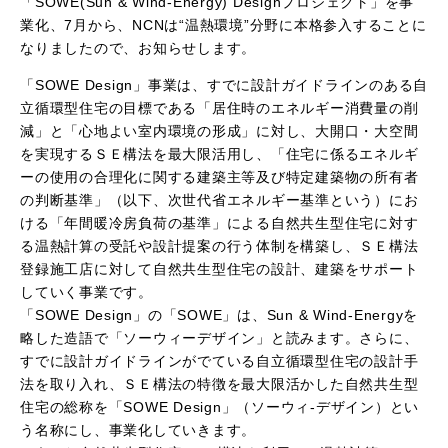
「SOWE(Sun & Wind-Energy) Designプロジェクト」を事
業化、7月から、NCNは“温熱環境”分野に本格参入することに
なりましたので、お知らせします。
「SOWE Design」事業は、すでに設計ガイドラインのある自
立循環型住宅の目標である「居住時のエネルギー消費量の削
減」と「心地よい室内環境の形成」に対し、大開口・大空間
を実現するＳＥ構法を最大限活用し、「住宅に係るエネルギ
ーの使用の合理化に関する建築主等及び特定建築物の所有者
の判断基準」（以下、次世代省エネルギー基準という）にお
ける「年間暖冷房負荷の基準」による自然共生型住宅に対す
る温熱計算の受託や設計提案の行う体制を構築し、ＳＥ構法
登録施工店に対して自然共生型住宅の設計、建築をサポート
していく事業です。
「SOWE Design」の「SOWE」は、Sun & Wind-Energyを
略した造語で「ソーウィーデザイン」と読みます。さらに、
すでに設計ガイドラインがでている自立循環型住宅の設計手
法を取り入れ、ＳＥ構法の特徴を最大限活かした自然共生型
住宅の総称を「SOWE Design」（ソーウィ-デザイン）とい
う名称にし、事業化していきます。