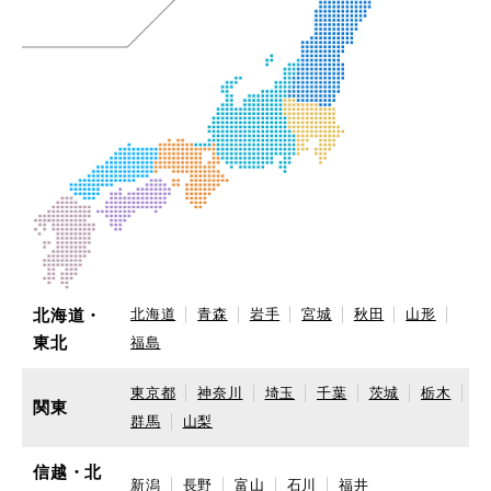
北海道・
北海道
青森
岩手
宮城
秋田
山形
東北
福島
東京都
神奈川
埼玉
千葉
茨城
栃木
関東
群馬
山梨
信越・北
新潟
長野
富山
石川
福井