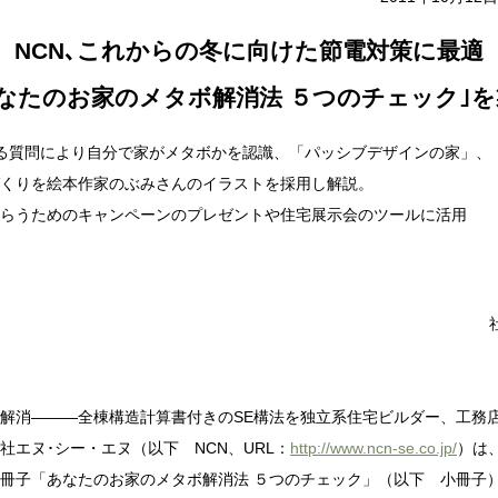
NCN､これからの冬に向けた節電対策に最適
あなたのお家のメタボ解消法 ５つのチェック｣を
る質問により自分で家がメタボかを認識、「パッシブデザインの家」、
くりを絵本作家のぶみさんのイラストを採用し解説。
らうためのキャンペーンのプレゼントや住宅展示会のツールに活用
解消―――全棟構造計算書付きのSE構法を独立系住宅ビルダー、工務店
エヌ･シー・エヌ（以下 NCN、URL：
http://www.ncn-se.co.jp/
）は
冊子「あなたのお家のメタボ解消法 ５つのチェック」（以下 小冊子