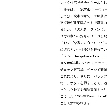
ントや住宅見学会のツールとし
小冊子は、「SOWE(ソーウィ
しては、絵本作家で、主婦層に
支持層が住宅購入の面で影響力
ました。「のぶみ」ファンにと
れぞれ家の状況をイメージし易
「おデブな家」に心当たりがあ
に進むという仕掛けを持ってい
「SOWEDesignFaceBook（
ht
メタボ解消法 ５つのチェック
チェック解答編」ページで確認
これにより、さらに「パッシブ
ね！」ボタンを押すことで、地
っとした疑問や確認事項をクリ
こうした「SOWEDesign
として活用されます。