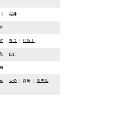
川
福井
重
賀
奈良
和歌山
島
山口
知
本
大分
宮崎
鹿児島