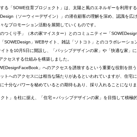
する「SOWE住育プロジェクト」は、太陽と風のエネルギーを利用す
EDesign（ソーウィーデザイン）」の潜在顧客の理解を深め、認識を広
々なプロモーション活動を展開していくものです。
くり手」（木の家マイスター）とのコミュニティー「SOWEDesignFace
SOWEDesign」WEBサイト、雑誌「ソトコト」とのコラボレーシ
サイトを10月5日に開設し、「パッシブデザインの家」や「快適な家」
ok」にアクセスする仕組みを構築しました。
WEDesignFaceBook」へのアクセスを誘致するという重要な役割を
ットへのアクセスには相当な隔たりがあるといわれていますが、住宅に
に十分なパワーを秘めているとの期待もあり、採り入れることになりま
ジェクト」を柱に据え、「住宅＝パッシブデザインの家」を目指して積極