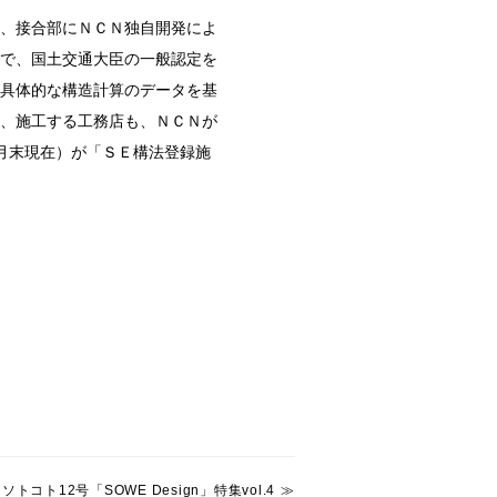
、接合部にＮＣＮ独自開発によ
で、国土交通大臣の一般認定を
具体的な構造計算のデータを基
、施工する工務店も、ＮＣＮが
3月末現在）が「ＳＥ構法登録施
ソトコト12号「SOWE Design」特集vol.4