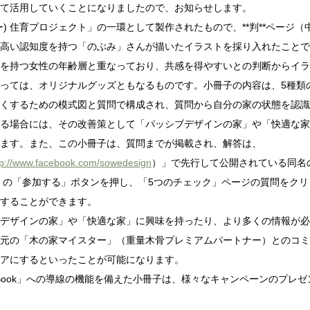
て活用していくことになりましたので、お知らせします。
ー) 住育プロジェクト」の一環として製作されたもので、**判**ページ（
高い認知度を持つ「のぶみ」さんが描いたイラストを採り入れたことで
を持つ女性の年齢層と重なっており、共感を得やすいとの判断からイラ
っては、オリジナルグッズともなるものです。小冊子の内容は、5種類
くするための模式図と質問で構成され、質問から自分の家の状態を認識
る場合には、その改善策として「パッシブデザインの家」や「快適な家
ます。また、この小冊子は、質問までが掲載され、解答は、
tp://www.facebook.com/sowedesign
）」で先行して公開されている同名
」の「参加する」ボタンを押し、「5つのチェック」ページの質問をクリ
することができます。
デザインの家」や「快適な家」に興味を持ったり、より多くの情報が必
元の「木の家マイスター」（重量木骨プレミアムパートナー）とのコミ
アにするといったことが可能になります。
FaceBook」への導線の機能を備えた小冊子は、様々なキャンペーンのプ