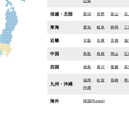
山梨
信越・北陸
新潟
長野
富山
石
東海
愛知
岐阜
静岡
三
近畿
大阪
兵庫
京都
滋
中国
鳥取
島根
岡山
広
四国
徳島
香川
愛媛
高
福岡
佐賀
長崎
熊
九州・沖縄
沖縄
海外
韓国(Korea)