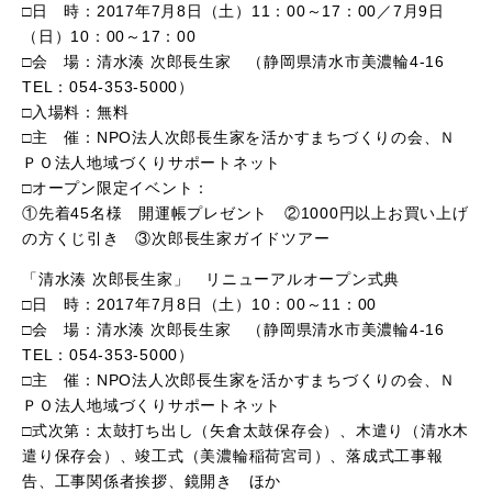
□日 時：2017年7月8日（土）11：00～17：00／7月9日
（日）10：00～17：00
□会 場：清水湊 次郎長生家 （静岡県清水市美濃輪4-16
TEL：054-353-5000）
□入場料：無料
□主 催：NPO法人次郎長生家を活かすまちづくりの会、Ｎ
ＰＯ法人地域づくりサポートネット
□オープン限定イベント：
①先着45名様 開運帳プレゼント ②1000円以上お買い上げ
の方くじ引き ③次郎長生家ガイドツアー
「清水湊 次郎長生家」 リニューアルオープン式典
□日 時：2017年7月8日（土）10：00～11：00
□会 場：清水湊 次郎長生家 （静岡県清水市美濃輪4-16
TEL：054-353-5000）
□主 催：NPO法人次郎長生家を活かすまちづくりの会、Ｎ
ＰＯ法人地域づくりサポートネット
□式次第：太鼓打ち出し（矢倉太鼓保存会）、木遣り（清水木
遣り保存会）、竣工式（美濃輪稲荷宮司）、落成式工事報
告、工事関係者挨拶、鏡開き ほか