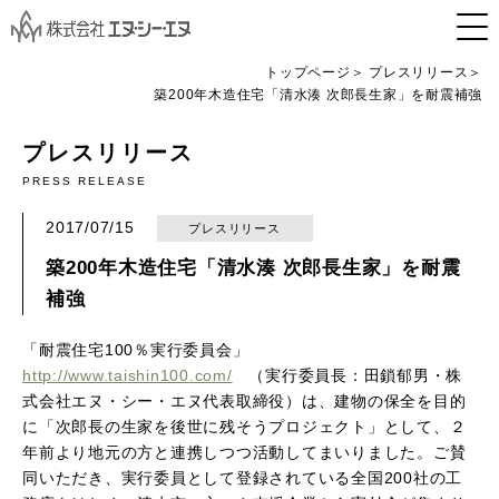
トップページ
プレスリリース
築200年木造住宅「清水湊 次郎長生家」を耐震補強
プレスリリース
PRESS RELEASE
2017/07/15
プレスリリース
築200年木造住宅「清水湊 次郎長生家」を耐震
補強
「耐震住宅100％実行委員会」
http://www.taishin100.com/
（実行委員長：田鎖郁男・株
式会社エヌ・シー・エヌ代表取締役）は、建物の保全を目的
に「次郎長の生家を後世に残そうプロジェクト」として、２
年前より地元の方と連携しつつ活動してまいりました。ご賛
同いただき、実行委員として登録されている全国200社の工