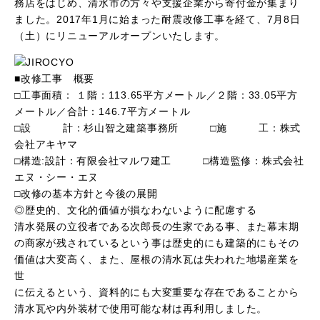
務店をはじめ、清水市の方々や支援企業から寄付金が集まり
ました。2017年1月に始まった耐震改修工事を経て、7月8日
（土）にリニューアルオープンいたします。
■改修工事 概要
□工事面積： １階：113.65平方メートル／２階：33.05平方
メートル／合計：146.7平方メートル
□設 計：杉山智之建築事務所 □施 工：株式
会社アキヤマ
□構造:設計：有限会社マルワ建工 □構造監修：株式会社
エヌ・シー・エヌ
□改修の基本方針と今後の展開
◎歴史的、文化的価値が損なわないように配慮する
清水発展の立役者である次郎長の生家である事、また幕末期
の商家が残されているという事は歴史的にも建築的にもその
価値は大変高く、また、屋根の清水瓦は失われた地場産業を
世
に伝えるという、資料的にも大変重要な存在であることから
清水瓦や内外装材で使用可能な材は再利用しました。