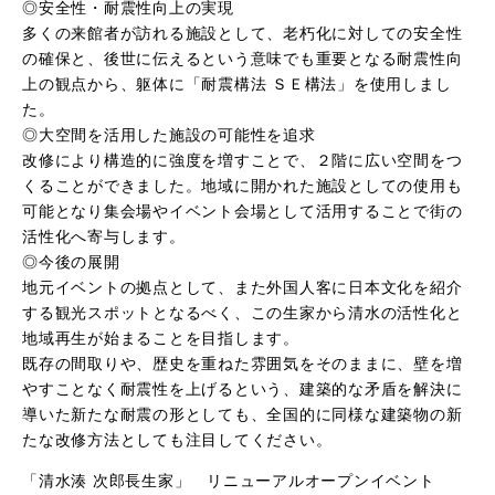
◎安全性・耐震性向上の実現
多くの来館者が訪れる施設として、老朽化に対しての安全性
の確保と、後世に伝えるという意味でも重要となる耐震性向
上の観点から、躯体に「耐震構法 ＳＥ構法」を使用しまし
た。
◎大空間を活用した施設の可能性を追求
改修により構造的に強度を増すことで、２階に広い空間をつ
くることができました。地域に開かれた施設としての使用も
可能となり集会場やイベント会場として活用することで街の
活性化へ寄与します。
◎今後の展開
地元イベントの拠点として、また外国人客に日本文化を紹介
する観光スポットとなるべく、この生家から清水の活性化と
地域再生が始まることを目指します。
既存の間取りや、歴史を重ねた雰囲気をそのままに、壁を増
やすことなく耐震性を上げるという、建築的な矛盾を解決に
導いた新たな耐震の形としても、全国的に同様な建築物の新
たな改修方法としても注目してください。
「清水湊 次郎長生家」 リニューアルオープンイベント