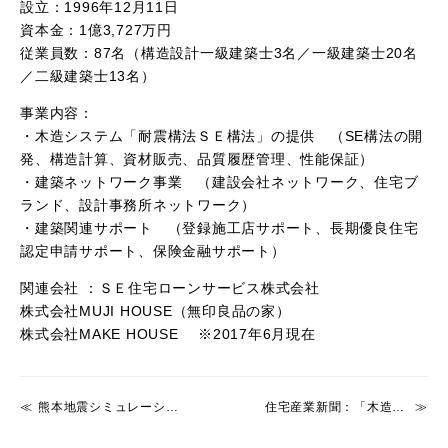
設立：1996年12月11日
資本金：1億3,727万円
従業員数：87名（構造設計一級建築士3名／一級建築士20名
／二級建築士13名）
事業内容：
・木造システム「耐震構法ＳＥ構法」の提供 （SE構法の開
発、構造計算、資材販売、品質履歴管理、性能保証）
・建築ネットワーク事業 （建設会社ネットワーク、住宅ブ
ランド、設計事務所ネットワーク）
・建築関連サポート （登録施工店サポート、長期優良住宅
認定申請サポート、保険金融サポート）
関連会社 ：ＳＥ住宅ローンサービス株式会社
株式会社MUJI HOUSE（無印良品の家）
株式会社MAKE HOUSE ※2017年6月現在
熊本地震シミュレーション検証
住宅産業新聞：「木造住宅ＢＩＭの新たな可能性 第3回」が掲載