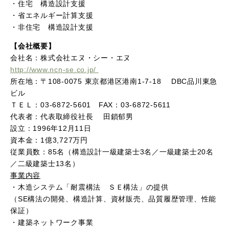
・住宅 構造設計支援
・省エネルギー計算支援
・非住宅 構造設計支援
【会社概要】
会社名：株式会社エヌ・シー・エヌ
http://www.ncn-se.co.jp/
所在地：〒108-0075 東京都港区港南1-7-18 DBC品川東急
ビル
ＴＥＬ：03-6872-5601 FAX：03-6872-5611
代表者：代表取締役社長 田鎖郁男
設立：1996年12月11日
資本金：1億3,727万円
従業員数：85名（構造設計一級建築士3名／一級建築士20名
／二級建築士13名）
事業内容
・木造システム「耐震構法 ＳＥ構法」の提供
（SE構法の開発、構造計算、資材販売、品質履歴管理、性能
保証）
・建築ネットワーク事業