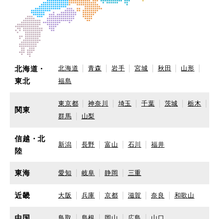
北海道・
北海道
青森
岩手
宮城
秋田
山形
東北
福島
東京都
神奈川
埼玉
千葉
茨城
栃木
関東
群馬
山梨
信越・北
新潟
長野
富山
石川
福井
陸
東海
愛知
岐阜
静岡
三重
近畿
大阪
兵庫
京都
滋賀
奈良
和歌山
中国
鳥取
島根
岡山
広島
山口