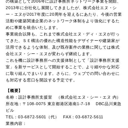
の構築として2006年に設計事務所ネットワーク事業を開始、
2013年に分社化し展開してきましたが、株式会社エヌ・シ
ー・エヌが2017年度に20周年を迎えるにあたり、今後の営業
活動や建築関連企業のネットワーク体制をより強化にするた
めに事業を統合いたします。
事業統合以降も、これまで株式会社エヌ・ディ・エヌが行っ
てきた、ＳＥ構法の優れた構造性能をデザイナーや建築家が
活用できるような体制、及び既存案件の業務に関しては株式
会社エヌ・シー・エヌが変わらず継続します。
これを機に設計事務所への支援体制として「設計事務所支援
室」を新サービスとして開始することで、より細やかな対応
に取り組んでまいります。さらに、ウェブでの問い合わせに
も対応する窓口を開設する予定です。
【概要】
名称：設計事務所支援室 （株式会社エヌ・シー・エヌ 内）
所在地：〒108-0075 東京都港区港南1-7-18 DBC品川東急
ビル
TEL：03-6872-5601（代） FAX：03-6872-5611
業務内容：