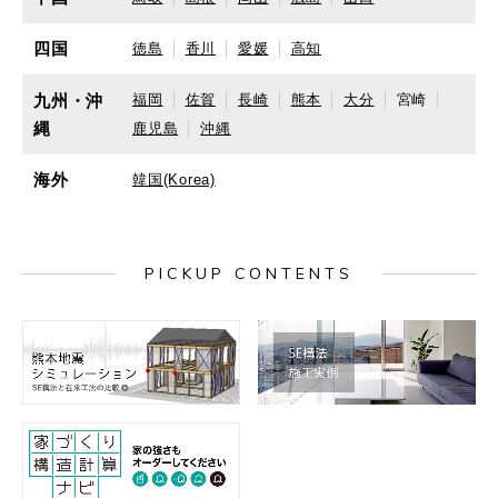
四国
徳島
香川
愛媛
高知
九州・沖
福岡
佐賀
長崎
熊本
大分
宮崎
縄
鹿児島
沖縄
海外
韓国(Korea)
PICKUP CONTENTS