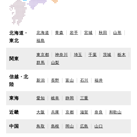
北海道・
北海道
青森
岩手
宮城
秋田
山形
東北
福島
東京都
神奈川
埼玉
千葉
茨城
栃木
関東
群馬
山梨
信越・北
新潟
長野
富山
石川
福井
陸
東海
愛知
岐阜
静岡
三重
近畿
大阪
兵庫
京都
滋賀
奈良
和歌山
中国
鳥取
島根
岡山
広島
山口