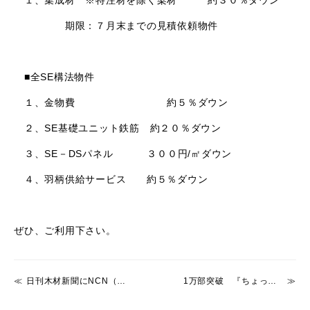
１、集成材 ※特注材を除く梁材 約３０％ダウン
期限：７月末までの見積依頼物件
■全SE構法物件
１、金物費 約５％ダウン
２、SE基礎ユニット鉄筋 約２０％ダウン
３、SE－DSパネル ３００円/㎡ダウン
４、羽柄供給サービス 約５％ダウン
ぜひ、ご利用下さい。
日刊木材新聞にNCN（SE構法）が掲載されました。
1万部突破 『ちょっとプレミアムな理想の家づくり物語』