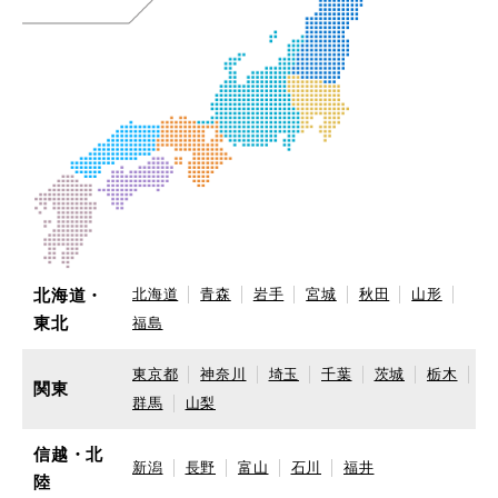
北海道・
北海道
青森
岩手
宮城
秋田
山形
東北
福島
東京都
神奈川
埼玉
千葉
茨城
栃木
関東
群馬
山梨
信越・北
新潟
長野
富山
石川
福井
陸