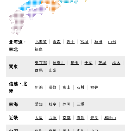
北海道・
北海道
青森
岩手
宮城
秋田
山形
東北
福島
東京都
神奈川
埼玉
千葉
茨城
栃木
関東
群馬
山梨
信越・北
新潟
長野
富山
石川
福井
陸
東海
愛知
岐阜
静岡
三重
近畿
大阪
兵庫
京都
滋賀
奈良
和歌山