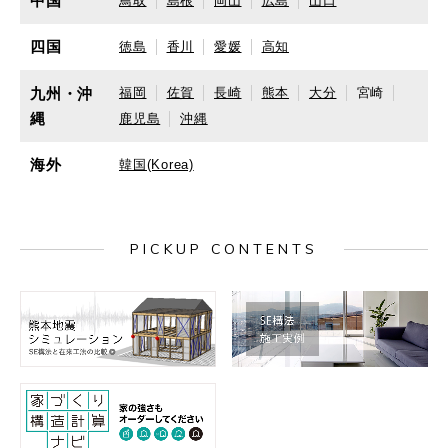
中国
鳥取
島根
岡山
広島
山口
四国
徳島
香川
愛媛
高知
九州・沖
福岡
佐賀
長崎
熊本
大分
宮崎
縄
鹿児島
沖縄
海外
韓国(Korea)
PICKUP CONTENTS