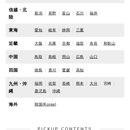
信越・北
新潟
長野
富山
石川
福井
陸
東海
愛知
岐阜
静岡
三重
近畿
大阪
兵庫
京都
滋賀
奈良
和歌山
中国
鳥取
島根
岡山
広島
山口
四国
徳島
香川
愛媛
高知
九州・沖
福岡
佐賀
長崎
熊本
大分
宮崎
縄
鹿児島
沖縄
海外
韓国(Korea)
PICKUP CONTENTS