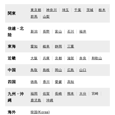
東京都
神奈川
埼玉
千葉
茨城
栃木
関東
群馬
山梨
信越・北
新潟
長野
富山
石川
福井
陸
東海
愛知
岐阜
静岡
三重
近畿
大阪
兵庫
京都
滋賀
奈良
和歌山
中国
鳥取
島根
岡山
広島
山口
四国
徳島
香川
愛媛
高知
九州・沖
福岡
佐賀
長崎
熊本
大分
宮崎
縄
鹿児島
沖縄
海外
韓国(Korea)