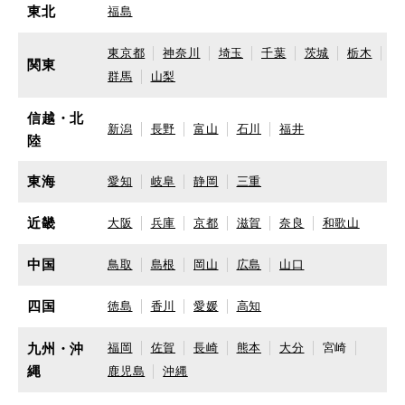
東北
福島
東京都
神奈川
埼玉
千葉
茨城
栃木
関東
群馬
山梨
信越・北
新潟
長野
富山
石川
福井
陸
東海
愛知
岐阜
静岡
三重
近畿
大阪
兵庫
京都
滋賀
奈良
和歌山
中国
鳥取
島根
岡山
広島
山口
四国
徳島
香川
愛媛
高知
九州・沖
福岡
佐賀
長崎
熊本
大分
宮崎
縄
鹿児島
沖縄