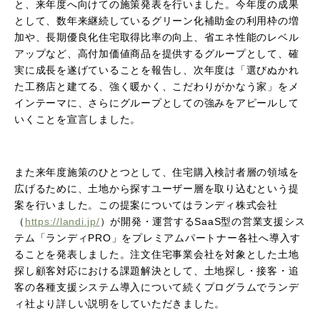
と、来年度へ向けての施策発表を行いました。今年度の成果
として、数年来継続しているグリーン化補助金の利用枠の増
加や、長期優良化住宅取得比率の向上、省エネ性能のレベル
アップなど、高付加価値商品を提供するグループとして、確
実に成長を遂げていることを報告し、次年度は「選びぬかれ
た工務店と建てる、強く暖かく、こだわりがかなう家」をメ
インテーマに、さらにグループとしての強みをアピールして
いくことを宣言しました。
また来年度施策のひとつとして、住宅購入検討者層の領域を
広げるために、土地から探すユーザー層を取り込むという提
案を行いました。この提案についてはランディ株式会社
（
https://landi.jp/
）が開発・運営する
SaaS
型の営業支援シス
テム「ランディ
PRO
」をプレミアムパートナー各社へ導入す
ることを発表しました。注文住宅事業会社を対象とした土地
探し顧客対応における課題解決として、土地探し・接客・追
客の各種支援システム導入について続くプログラムでランデ
ィ社より詳しい説明をしていただきました。