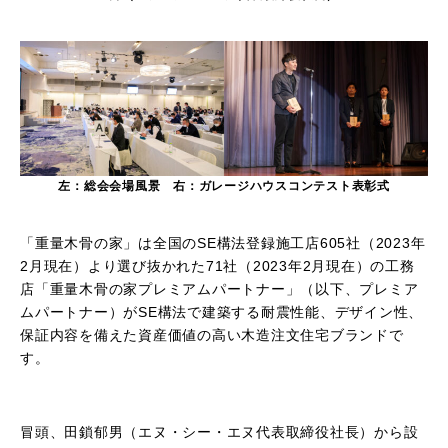
左：総会会場風景 右：ガレージハウスコンテスト表彰式
「重量木骨の家」は全国の
SE
構法登録施工店
605
社（
2023
年
2
月現在）より選び抜かれた
71
社（
2023
年
2
月現在）の工務
店「重量木骨の家プレミアムパートナー」（以下、プレミア
ムパートナー）が
SE
構法で建築する耐震性能、デザイン性、
保証内容を備えた資産価値の高い木造注文住宅ブランドで
す。
冒頭、田鎖郁男（エヌ・シー・エヌ代表取締役社長）から設