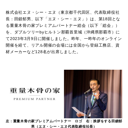
株式会社エヌ・シー・エヌ（東京都千代田区、代表取締役社
長：田鎖郁男、以下「エヌ・シー・エヌ」）は、第
18
回とな
る重量木骨の家プレミアムパートナー総会（以下「総会」）
を、ダブルツリー
by
ヒルトン那覇首里城（沖縄県那覇市）に
て
2023
年
3
月
9
日に開催しました。昨年、一昨年のオンライン
開催を経て、リアル開催の会場には全国から登録工務店、資
材メーカーなど
128
名が出席しました。
左：重量木骨の家プレミアムパートナー ロゴ 右：挨拶をする田鎖郁
男（エヌ・シー・エヌ代表取締役社長）