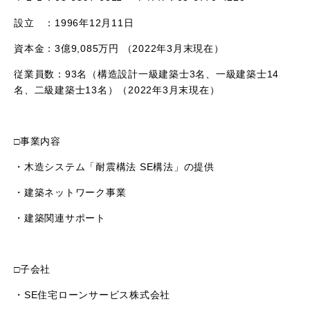
設立 ：
1996
年
12
月
11
日
資本金：
3
億
9,085
万円 （
2022
年
3
月末現在）
従業員数：93名（構造設計一級建築士
3
名、一級建築士
14
名、二級建築士
13
名）（
2022
年
3
月末現在）
□事業内容
・木造システム「耐震構法
SE
構法」の提供
・建築ネットワーク事業
・建築関連サポート
□子会社
・
SE
住宅ローンサービス株式会社