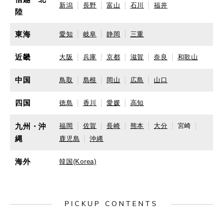
新潟
長野
富山
石川
福井
陸
東海
愛知
岐阜
静岡
三重
近畿
大阪
兵庫
京都
滋賀
奈良
和歌山
中国
鳥取
島根
岡山
広島
山口
四国
徳島
香川
愛媛
高知
九州・沖
福岡
佐賀
長崎
熊本
大分
宮崎
縄
鹿児島
沖縄
海外
韓国(Korea)
PICKUP CONTENTS