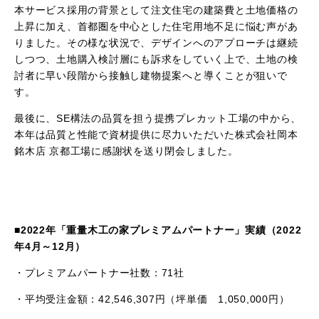
本サービス採用の背景として注文住宅の建築費と土地価格の
上昇に加え、首都圏を中心とした住宅用地不足に悩む声があ
りました。その様な状況で、デザインへのアプローチは継続
しつつ、土地購入検討層にも訴求をしていく上で、土地の検
討者に早い段階から接触し建物提案へと導くことが狙いで
す。
最後に、
SE
構法の品質を担う提携プレカット工場の中から、
本年は品質と性能で資材提供に尽力いただいた株式会社岡本
銘木店 京都工場に感謝状を送り閉会しました。
■
2022
年「重量木工の家プレミアムパートナー」実績（
2022
年
4
月～
12
月）
・プレミアムパートナー社数：
71
社
・平均受注金額：
42,546,307
円（坪単価
1,050,000
円）