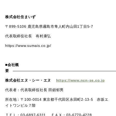
株式会社住まいず
〒
899-5106
鹿児島県霧島市隼人町内山田
1
丁目
5-7
代表取締役社長 有村康弘
https://www.sumais.co.jp/
■会社概
要
株式会社エヌ・シー・エヌ
https://www.ncn-se.co.jp
代表者：代表取締役社長 田鎖郁男
所在地：〒
100-0014
東京都千代田区永田町
2-13-5
赤坂エ
イトワンビル７階
ＴＥＬ：
03-6897-6311
ＦＡＸ：
03-6770-4228