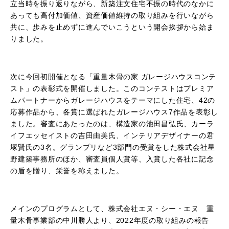
立当時を振り返りながら、新築注文住宅不振の時代のなかに
あっても高付加価値、資産価値維持の取り組みを行いながら
共に、歩みを止めずに進んでいこうという開会挨拶から始ま
りました。
次に今回初開催となる「重量木骨の家 ガレージハウスコンテ
スト」の表彰式を開催しました。このコンテストはプレミア
ムパートナーからガレージハウスをテーマにした住宅、
42
の
応募作品から、各賞に選ばれたガレージハウス
7
作品を表彰し
ました。審査にあたったのは、構造家の池田昌弘氏、カーラ
イフエッセイストの吉田由美氏、インテリアデザイナーの君
塚賢氏の
3
名。グランプリなど
3
部門の受賞をした株式会社星
野建築事務所のほか、審査員個人賞等、入賞した各社に記念
の盾を贈り、栄誉を称えました。
メインのプログラムとして、株式会社エヌ・シー・エヌ 重
量木骨事業部の中川勝人より、
2022
年度の取り組みの報告