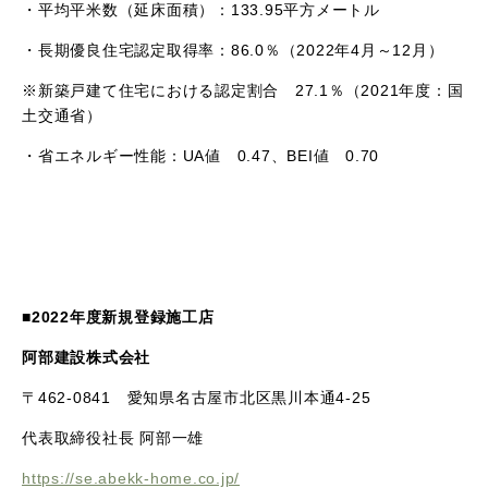
・平均平米数（延床面積）：
133.95
平方メートル
・長期優良住宅認定取得率：
86.0
％（
2022
年
4
月～
12
月）
※新築戸建て住宅における認定割合
27.1
％（
2021
年度：国
土交通省）
・省エネルギー性能：
UA
値
0.47
、
BEI
値
0.70
■
2022
年度新規登録施工店
阿部建設株式会社
〒
462-0841
愛知県名古屋市北区黒川本通
4-25
代表取締役社長 阿部一雄
https://se.abekk-home.co.jp/