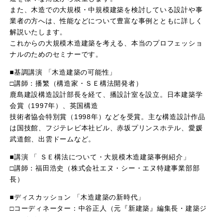
また、木造での大規模・中規模建築を検討している設計や事
業者の方へは、性能などについて豊富な事例とともに詳しく
解説いたします。
これからの大規模木造建築を考える、本当のプロフェッショ
ナルのためのセミナーです。
■基調講演 「木造建築の可能性」
□講師：播繁（構造家・ＳＥ構法開発者）
鹿島建設構造設計部長を経て、播設計室を設立。日本建築学
会賞（1997年）、英国構造
技術者協会特別賞（1998年）などを受賞。主な構造設計作品
は国技館、フジテレビ本社ビル、赤坂プリンスホテル、愛媛
武道館、出雲ドームなど。
■講演 「 ＳＥ構法について・大規模木造建築事例紹介」
□講師：福田浩史（株式会社エヌ・シー・エヌ特建事業部部
長）
■ディスカッション 「木造建築の新時代」
□コーディネーター：中谷正人（元『新建築』編集長・建築ジ