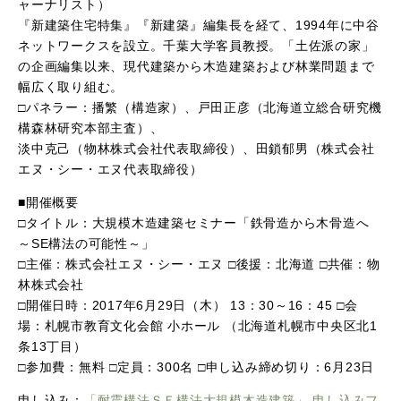
ャーナリスト）
『新建築住宅特集』『新建築』編集長を経て、1994年に中谷
ネットワークスを設立。千葉大学客員教授。「土佐派の家」
の企画編集以来、現代建築から木造建築および林業問題まで
幅広く取り組む。
□パネラー：播繁（構造家）、戸田正彦（北海道立総合研究機
構森林研究本部主査）、
淡中克己（物林株式会社代表取締役）、田鎖郁男（株式会社
エヌ・シー・エヌ代表取締役）
■開催概要
□タイトル：大規模木造建築セミナー「鉄骨造から木骨造へ
～SE構法の可能性～」
□主催：株式会社エヌ・シー・エヌ □後援：北海道 □共催：物
林株式会社
□開催日時：2017年6月29日（木） 13：30～16：45 □会
場：札幌市教育文化会館 小ホール （北海道札幌市中央区北1
条13丁目）
□参加費：無料 □定員：300名 □申し込み締め切り：6月23日
申し込み：
「耐震構法ＳＥ構法大規模木造建築」 申し込みフ