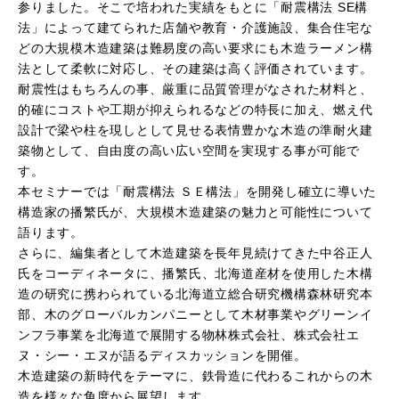
参りました。そこで培われた実績をもとに「耐震構法 SE構
法」によって建てられた店舗や教育・介護施設、集合住宅な
どの大規模木造建築は難易度の高い要求にも木造ラーメン構
法として柔軟に対応し、その建築は高く評価されています。
耐震性はもちろんの事、厳重に品質管理がなされた材料と、
的確にコストや工期が抑えられるなどの特長に加え、燃え代
設計で梁や柱を現しとして見せる表情豊かな木造の準耐火建
築物として、自由度の高い広い空間を実現する事が可能で
す。
本セミナーでは「耐震構法 ＳＥ構法」を開発し確立に導いた
構造家の播繁氏が、大規模木造建築の魅力と可能性について
語ります。
さらに、編集者として木造建築を長年見続けてきた中谷正人
氏をコーディネータに、播繁氏、北海道産材を使用した木構
造の研究に携わられている北海道立総合研究機構森林研究本
部、木のグローバルカンパニーとして木材事業やグリーンイ
ンフラ事業を北海道で展開する物林株式会社、株式会社エ
ヌ・シー・エヌが語るディスカッションを開催。
木造建築の新時代をテーマに、鉄骨造に代わるこれからの木
造を様々な角度から展望します。