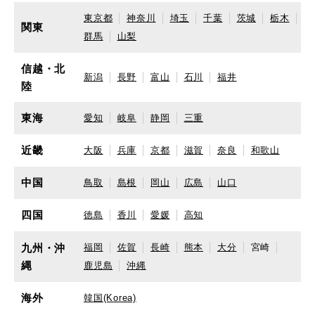
東京都
神奈川
埼玉
千葉
茨城
栃木
関東
群馬
山梨
信越・北
新潟
長野
富山
石川
福井
陸
東海
愛知
岐阜
静岡
三重
近畿
大阪
兵庫
京都
滋賀
奈良
和歌山
中国
鳥取
島根
岡山
広島
山口
四国
徳島
香川
愛媛
高知
九州・沖
福岡
佐賀
長崎
熊本
大分
宮崎
縄
鹿児島
沖縄
海外
韓国(Korea)